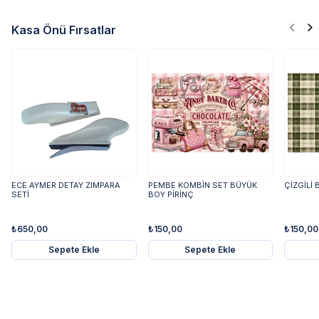
Kasa Önü Fırsatlar
ECE AYMER DETAY ZIMPARA
PEMBE KOMBİN SET BÜYÜK
ÇİZGİLİ
SETİ
BOY PİRİNÇ
₺650,00
₺150,00
₺150,00
Sepete Ekle
Sepete Ekle