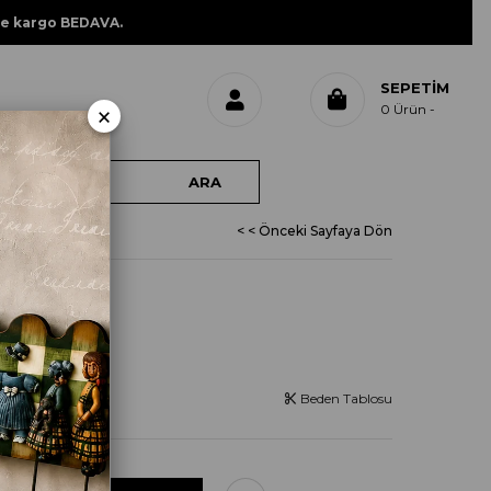
ne kargo BEDAVA.
SEPETIM
×
0
Ürün
< < Önceki Sayfaya Dön
4
Beden Tablosu