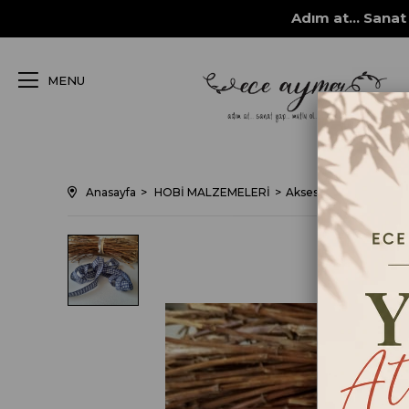
Adım at... Sanat 
MENU
Anasayfa
HOBİ MALZEMELERİ
Aksesuarlar
Kurdele