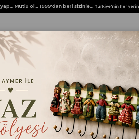
yap... Mutlu ol... 1999'dan beri sizinle...
Türkiye'nin her yeri
ler
KURDELE NO.34
KURDELE NO.3
Ebatlar
En:1,5cm
Boy:2m
₺30,00