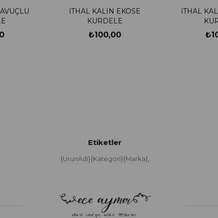
HAVUÇLU
İTHAL KALIN EKOSE
İTHAL KA
LE
KURDELE
KU
0
₺100,00
₺1
Etiketler
{UrunAdi}{Kategori}{Marka}
,