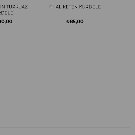
LIN TURKUAZ
İTHAL KETEN KURDELE
RDELE
00,00
₺85,00