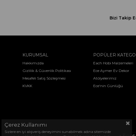
Bizi Takip E
KURUMSAL
POPÜLER KATEGO
Hakkımızda
Each Hobi Malzemeleri
Gizlilik & Güvenlik Politikası
Ece Aymer Ev Dekor
Mesafeli Satış Sözleşmesi
Atölyelerimiz
KVKK
Ece'nin Günlüğü
Çerez Kullanımı
Sizlere en iyi alışveriş deneyimini sunabilmek adına sitemizde