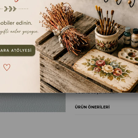
TAVSIYE ET
YOR
ÜRÜN ÖZELLIKLERI
YORUMLAR
(0)
ÖDEME SEÇENEKLERI
ÜRÜN ÖNERILERI