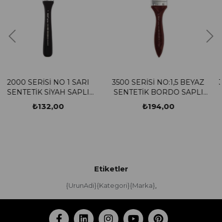
NO 1 SARI
3500 SERİSİ NO:1,5 BEYAZ
3000 SERİSİ NO
YAH SAPLI
SENTETİK BORDO SAPLI
SENTETİK SA
RÇASI
ZEMİN FIRÇASI
ZEMİN FI
00
₺194,00
₺194,
Etiketler
{UrunAdi}{Kategori}{Marka}
,