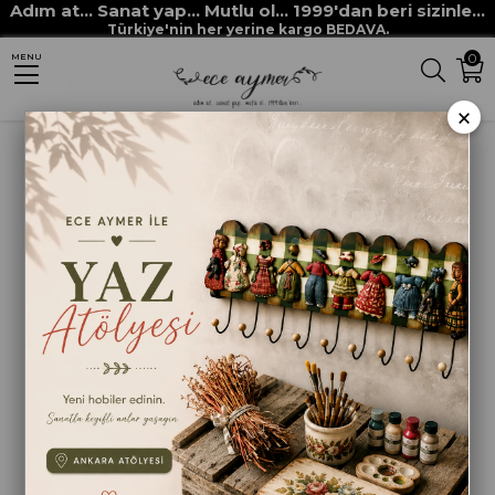
Adım at... Sanat yap... Mutlu ol... 1999'dan beri sizinle...
Anasayfa
FIRÇALAR
ZEMİN FIRÇALARI
DÜZ GÖLGELİ FLAT SHADER NO.1
Türkiye'nin her yerine kargo BEDAVA.
0
MENU
×