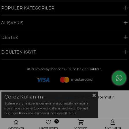
POPÜLER KATEGORİLER
ALIŞVERİŞ
DESTEK
E-BÜLTEN KAYIT
© 2023 eceaymer.com - Tüm hakları saklıdır.
Çerez Kullanımı
Bu sitenin kurulumu
Keyo Digital
tarafından yapılmıştır.
Sizlere en iyi alışveriş deneyimini sunabilmek adına
sitemizde çerezler(cookies) kullanmaktayız. Detaylı
bilgi için
Kvkk
sözleşmesini inceleyebilirsiniz.
0
Anasayfa
Favorilerim
Sepetim
Üye Girişi