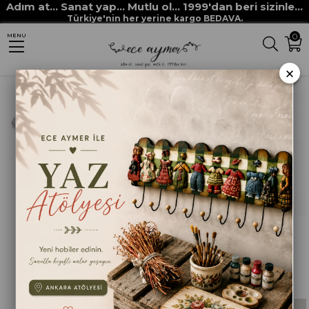
Adım at... Sanat yap... Mutlu ol... 1999'dan beri sizinle...
Anasayfa
FIRÇALAR
ESKİTME FIRÇALARI
Türkiye'nin her yerine kargo BEDAVA.
0
MENU
Sıralama
Filtreleme
×
Eskitme Fırça no. 1.5
Eskitme Fırçası no 2
₺90,00
₺100,00