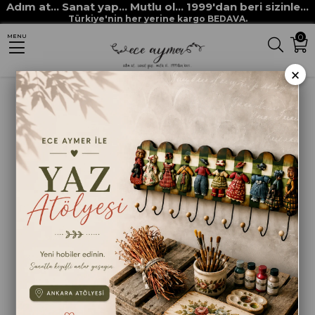
Adım at... Sanat yap... Mutlu ol... 1999'dan beri sizinle...
Anasayfa
FIRÇALAR
ZEMİN FIRÇALARI
DÜZ GÖLGELİ FLAT SHADER NO.1,25
Türkiye'nin her yerine kargo BEDAVA.
0
MENU
×