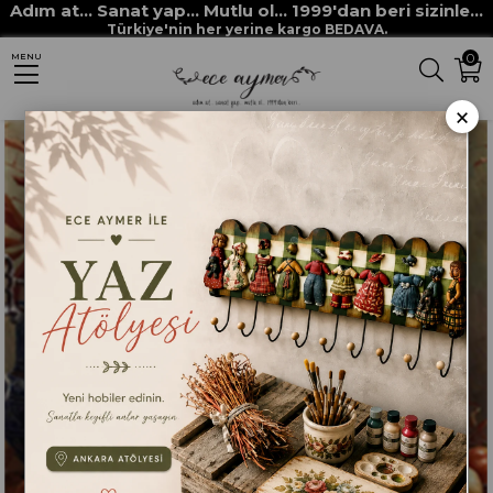
Adım at... Sanat yap... Mutlu ol... 1999'dan beri sizinle...
Anasayfa
DEKUPAJ KAĞITLARI
ECE AYMER DEKUPAJ / PİRİNÇ KAĞITLARI
Türkiye'nin her yerine kargo BEDAVA.
0
MENU
ECE AYMER ÖZEL KAĞITLAR
EACH DEK. 013
×