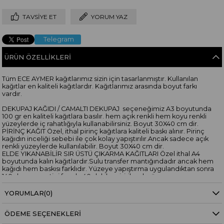
TAVSIYE ET
YORUM YAZ
Telegram
ÜRÜN ÖZELLIKLERI
Tüm ECE AYMER kağıtlarımız sizin için tasarlanmıştır. Kullanılan
kağıtlar en kaliteli kağıtlardır. Kağıtlarımız arasında boyut farkı
vardır.
DEKUPAJ KAĞIDI / CAMALTI DEKUPAJ seçeneğimiz A3 boyutunda
100 gr en kaliteli kağıtlara basılır. hem açık renkli hem koyu renkli
yüzeylerde iç rahatlığıyla kullanabilirsiniz. Boyut 30X40 cm dir.
PİRİNÇ KAĞIT Özel, ithal pirinç kağıtlara kaliteli baskı alınır. Pirinç
kağıdın inceliği sebebi ile çok kolay yapıştırılır.Ancak sadece açık
renkli yüzeylerde kullanılabilir. Boyut 30X40 cm dir.
ELDE YIKANABİLİR SIR ÜSTÜ ÇIKARMA KAĞITLARI Özel ithal A4
boyutunda kalın kağıtlardır.Sulu transfer mantığındadır ancak hem
kağıdı hem baskısı farklıdır. Yüzeye yapıştırma uygulandıktan sonra
140 derece ev tipi fırında 40 dakika pişirilerek yüzeye
sabitlenir.Elde yıkamaya elverişli hale gelir. Boyut 30X20 cmdir.
YORUMLAR
(0)
ÖDEME SEÇENEKLERI