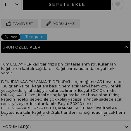
TAVSIYE ET
YORUM YAZ
Telegram
ÜRÜN ÖZELLIKLERI
Tüm ECE AYMER kağıtlarımız sizin için tasarlanmıştır. Kullanılan
kağıtlar en kaliteli kağıtlardır. Kağıtlarımız arasında boyut farkı
vardır.
DEKUPAJ KAĞIDI / CAMALTI DEKUPAJ seçeneğimiz A3 boyutunda
100 gr en kaliteli kağıtlara basılır. hem açık renkli hem koyu renkli
yüzeylerde iç rahatlığıyla kullanabilirsiniz. Boyut 30X40 cm dir.
PİRİNÇ KAĞIT Özel, ithal pirinç kağıtlara kaliteli baskı alınır. Pirinç
kağıdın inceliği sebebi ile çok kolay yapıştırılır.Ancak sadece açık
renkli yüzeylerde kullanılabilir. Boyut 30X40 cm dir.
ELDE YIKANABİLİR SIR ÜSTÜ ÇIKARMA KAĞITLARI Özel ithal A4
boyutunda kalın kağıtlardır.Sulu transfer mantığındadır ancak hem
kağıdı hem baskısı farklıdır. Yüzeye yapıştırma uygulandıktan sonra
140 derece ev tipi fırında 40 dakika pişirilerek yüzeye
sabitlenir.Elde yıkamaya elverişli hale gelir. Boyut 30X20 cmdir.
YORUMLAR
(0)