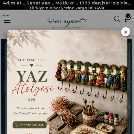
Adım at... Sanat yap... Mutlu ol... 1999'dan beri sizinle...
Anasayfa
DEKUPAJ KAĞITLARI
ECE AYMER DEKUPAJ / PİRİNÇ KAĞITLARI
Türkiye'nin her yerine kargo BEDAVA.
0
MENU
ECE AYMER ÖZEL KAĞITLAR
EACH DEK. 515
×