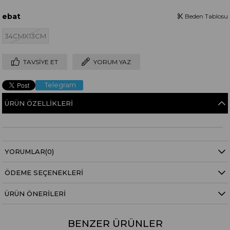
ebat
Beden Tablosu
34CMX13CM
TAVSIYE ET
YORUM YAZ
Telegram
ÜRÜN ÖZELLIKLERI
YORUMLAR
(0)
ÖDEME SEÇENEKLERI
ÜRÜN ÖNERILERI
BENZER ÜRÜNLER