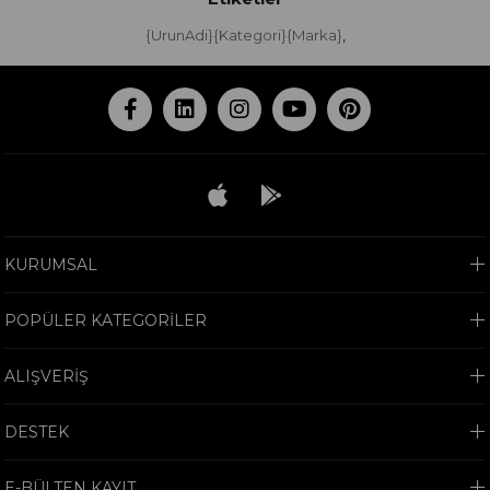
{UrunAdi}{Kategori}{Marka}
,
KURUMSAL
POPÜLER KATEGORİLER
ALIŞVERİŞ
DESTEK
E-BÜLTEN KAYIT