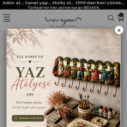
Adım at... Sanat yap... Mutlu ol... 1999'dan beri sizinle...
Anasayfa
HAM MALZEMELER
MDF VE MASİF OBJELER
KUTULAR
Türkiye'nin her yerine kargo BEDAVA.
0
MENU
OVAL KAPAKLI KUTU NO.3
×