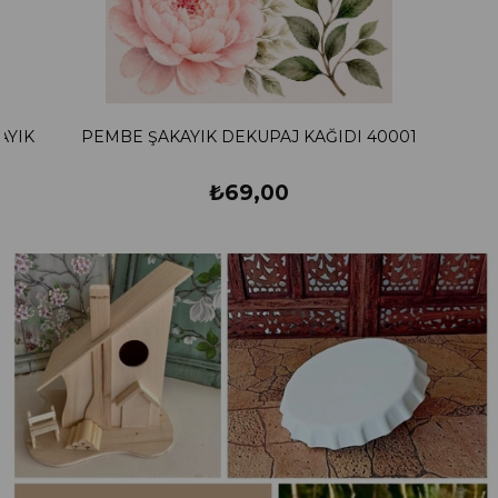
 KAĞIDI 40001
MOR KÜPE ÇİÇEĞİ
₺69,00