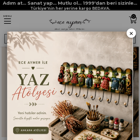
Adım at... Sanat yap... Mutlu ol... 1999'dan beri sizinle...
Türkiye'nin her yerine kargo BEDAVA.
0
MENU
×