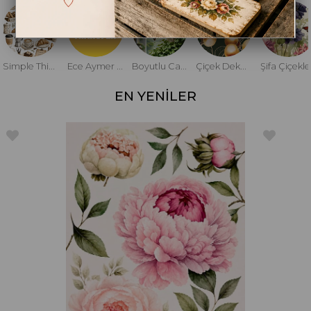
Simple Things 10016
Ece Aymer Sulu Transfer
Boyutlu Cam Sanatı Perspektifli
Çiçek Dekupajları
Şifa Çiçekle
EN YENİLER