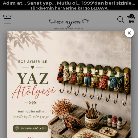
Adım at... Sanat yap... Mutlu ol... 1999'dan beri sizinle...
Anasayfa
MİNYATÜR ÜRÜNLER
Türkiye'nin her yerine kargo BEDAVA.
0
MENU
Sıralama
Filtreleme
×
MİNYATÜR LACİVERT
MİNYATÜR ÇİNİ DESENLİ
ÇİZGİLİ KASE
KASE
₺150,00
₺150,00