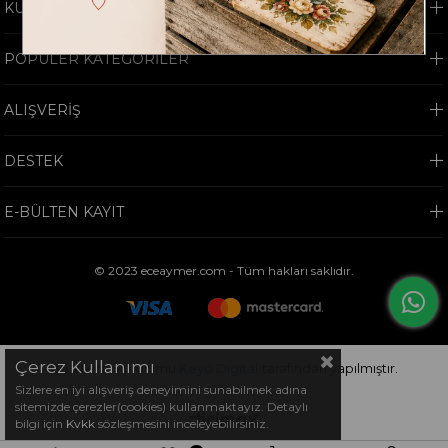
KURUMSAL
POPÜLER KATEGORİLER
ALIŞVERİŞ
DESTEK
E-BÜLTEN KAYIT
© 2023 eceaymer.com - Tüm hakları saklıdır.
Çerez Kullanımı
Bu sitenin kurulumu
Keyo Digital
tarafından yapılmıştır.
Sizlere en iyi alışveriş deneyimini sunabilmek adına
sitemizde çerezler(cookies) kullanmaktayız. Detaylı
bilgi için
Kvkk
sözleşmesini inceleyebilirsiniz.