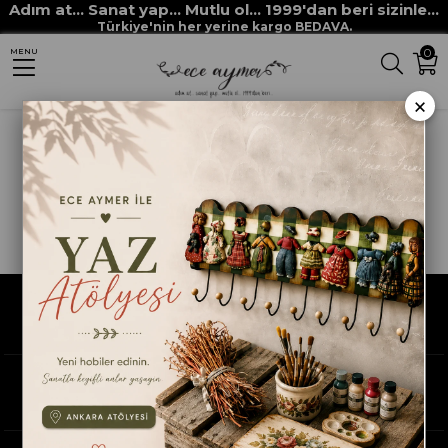
Adım at... Sanat yap... Mutlu ol... 1999'dan beri sizinle...
Türkiye'nin her yerine kargo BEDAVA.
0
MENU
×