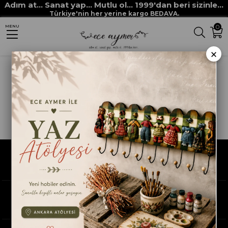
Adım at... Sanat yap... Mutlu ol... 1999'dan beri sizinle...
Türkiye'nin her yerine kargo BEDAVA.
0
MENU
×