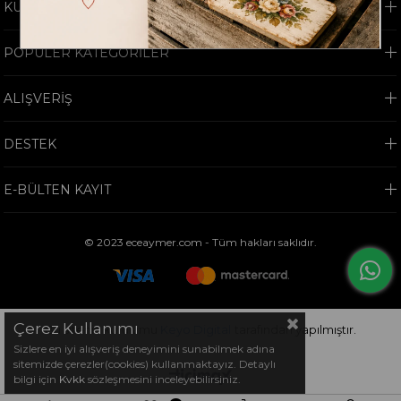
KURUMSAL
POPÜLER KATEGORİLER
ALIŞVERİŞ
DESTEK
E-BÜLTEN KAYIT
© 2023 eceaymer.com - Tüm hakları saklıdır.
Çerez Kullanımı
Bu sitenin kurulumu
Keyo Digital
tarafından yapılmıştır.
Sizlere en iyi alışveriş deneyimini sunabilmek adına
sitemizde çerezler(cookies) kullanmaktayız. Detaylı
bilgi için
Kvkk
sözleşmesini inceleyebilirsiniz.