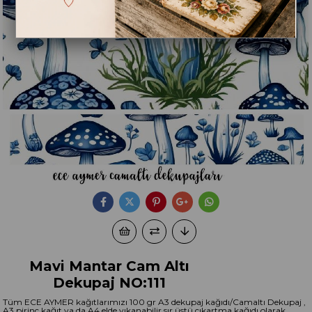
Mavi Mantar Cam Altı
Dekupaj NO:111
Tüm ECE AYMER kağıtlarımızı 100 gr A3 dekupaj kağıdı/Camaltı Dekupaj ,
A3 pirinç kağıt ya da A4 elde yıkanabilir sır üstü çıkartma kağıdı olarak,