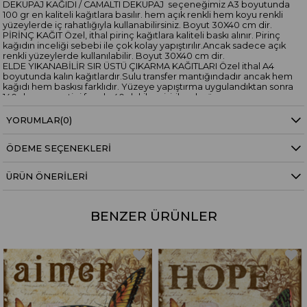
DEKUPAJ KAĞIDI / CAMALTI DEKUPAJ seçeneğimiz A3 boyutunda
100 gr en kaliteli kağıtlara basılır. hem açık renkli hem koyu renkli
yüzeylerde iç rahatlığıyla kullanabilirsiniz. Boyut 30X40 cm dir.
PİRİNÇ KAĞIT Özel, ithal pirinç kağıtlara kaliteli baskı alınır. Pirinç
kağıdın inceliği sebebi ile çok kolay yapıştırılır.Ancak sadece açık
renkli yüzeylerde kullanılabilir. Boyut 30X40 cm dir.
ELDE YIKANABİLİR SIR ÜSTÜ ÇIKARMA KAĞITLARI Özel ithal A4
boyutunda kalın kağıtlardır.Sulu transfer mantığındadır ancak hem
kağıdı hem baskısı farklıdır. Yüzeye yapıştırma uygulandıktan sonra
140 derece ev tipi fırında 40 dakika pişirilerek yüzeye
sabitlenir.Elde yıkamaya elverişli hale gelir. Boyut 30X20 cmdir.
YORUMLAR
(0)
ÖDEME SEÇENEKLERI
ÜRÜN ÖNERILERI
BENZER ÜRÜNLER