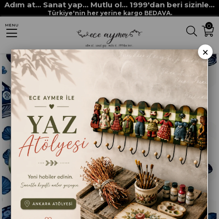
Adım at... Sanat yap... Mutlu ol... 1999'dan beri sizinle...
Anasayfa
DEKUPAJ KAĞITLARI
ECE AYMER DEKUPAJ / PİRİNÇ KAĞITLARI
Türkiye'nin her yerine kargo BEDAVA.
0
MENU
ECE AYMER ÖZEL KAĞITLAR
Mavi Mantar Cam Altı Dekupaj NO:111
×