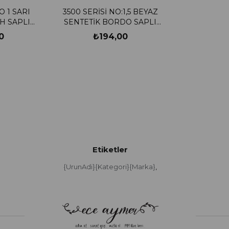
O 1 SARI
3500 SERİSİ NO:1,5 BEYAZ
AH SAPLI
SENTETİK BORDO SAPLI
ÇASI
ZEMİN FIRÇASI
0
₺194,00
Etiketler
{UrunAdi}{Kategori}{Marka}
,