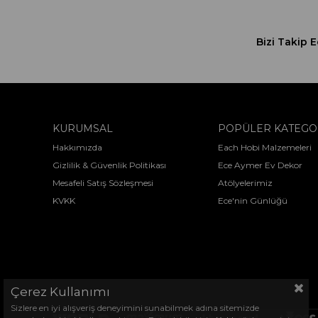
Bizi Takip E
KURUMSAL
POPÜLER KATEGO
Hakkımızda
Each Hobi Malzemeleri
Gizlilik & Güvenlik Politikası
Ece Aymer Ev Dekor
Mesafeli Satış Sözleşmesi
Atölyelerimiz
KVKK
Ece'nin Günlüğü
Çerez Kullanımı
Sizlere en iyi alışveriş deneyimini sunabilmek adına sitemizde