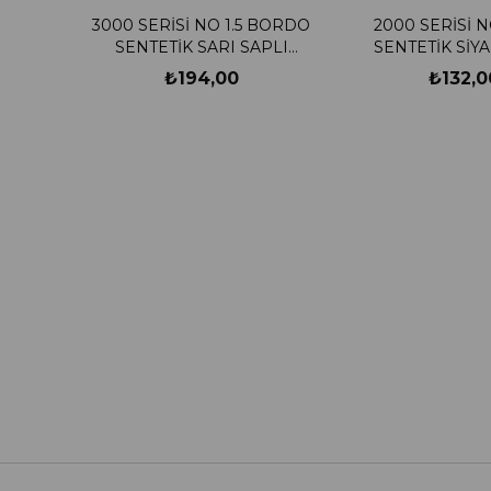
3000 SERİSİ NO 1.5 BORDO
2000 SERİSİ N
SENTETİK SARI SAPLI
SENTETİK SİY
ZEMİN FIRÇASI
ZEMİN FIR
₺194,00
₺132,0