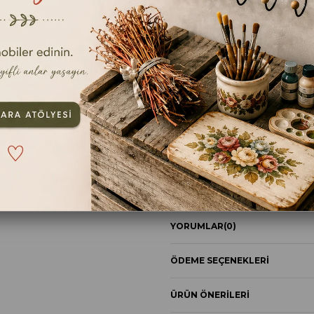
No: 1
TAVSIYE ET
YOR
ÜRÜN ÖZELLIKLERI
YORUMLAR
(0)
ÖDEME SEÇENEKLERI
ÜRÜN ÖNERILERI