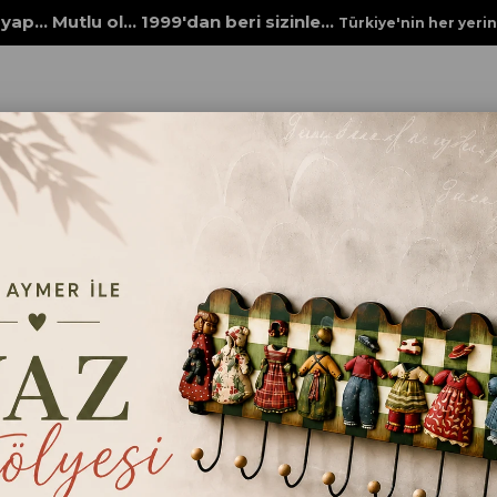
yap... Mutlu ol... 1999'dan beri sizinle...
Türkiye'nin her yeri
İ NO 1 BORDO SENTETİK SARI SAPLI ZEMİN FIRÇASI
3000 SERİSİ NO 1 BORDO
SARI SAPLI ZEMİN F
₺84,00
ebat