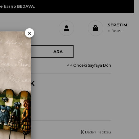
ne kargo BEDAVA.
SEPETIM
×
0
Ürün
< < Önceki Sayfaya Dön
 SENTETİK
IRÇASI
Beden Tablosu