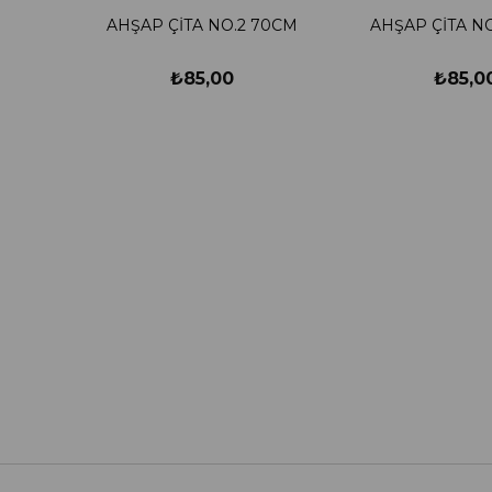
AHŞAP ÇİTA NO.2 70CM
AHŞAP ÇİTA N
₺85,00
₺85,0