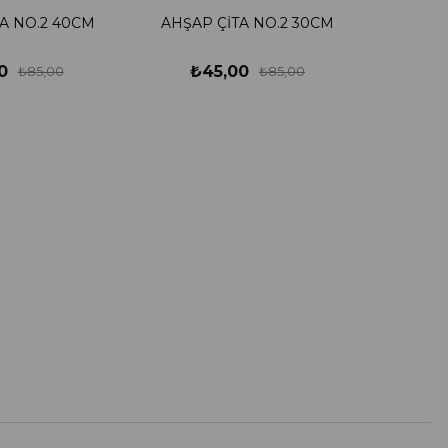
A NO.2 40CM
AHŞAP ÇİTA NO.2 30CM
0
₺45,00
₺85,00
₺85,00