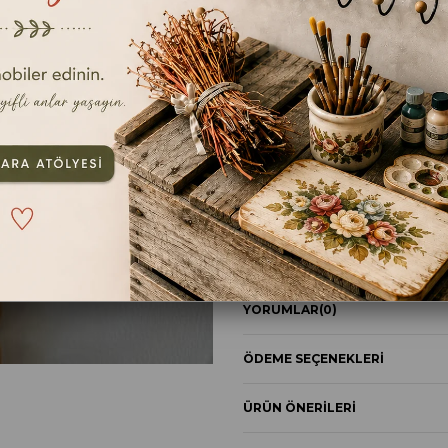
En kıs
TAVSIYE ET
YOR
ÜRÜN ÖZELLIKLERI
YORUMLAR
(0)
ÖDEME SEÇENEKLERI
ÜRÜN ÖNERILERI