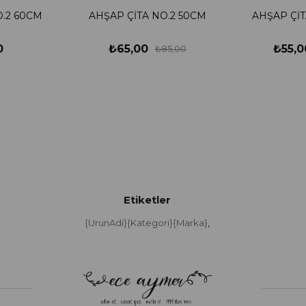
O.2 60CM
AHŞAP ÇİTA NO.2 50CM
AHŞAP ÇİT
0
₺65,00
₺55,0
₺85,00
Etiketler
{UrunAdi}{Kategori}{Marka}
,