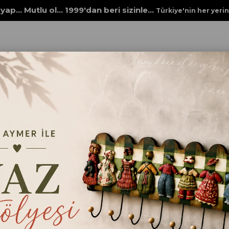
yap... Mutlu ol... 1999'dan beri sizinle...
Türkiye'nin her yeri
zemeler
Ahşap İnce Çıtalar
AHŞAP ÇİTA NO.1 50CM
AHŞAP ÇİTA NO.1 
₺85,00