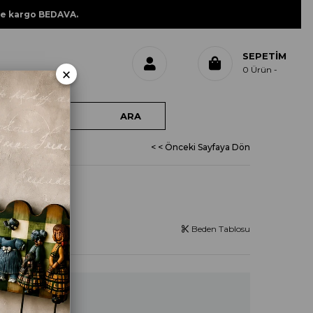
ne kargo BEDAVA.
SEPETIM
×
0
Ürün
< < Önceki Sayfaya Dön
50CM
Beden Tablosu