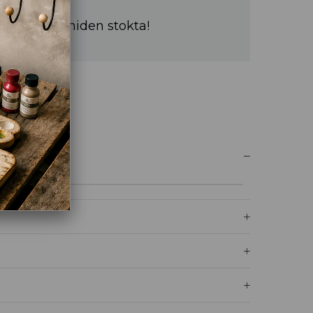
a sürede yeniden stokta!
UM YAZ