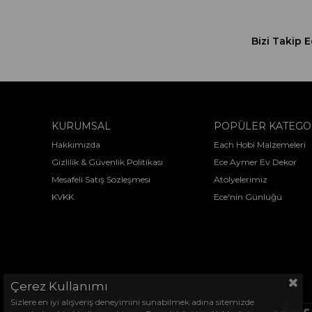
Bizi Takip E
KURUMSAL
POPÜLER KATEGO
Hakkımızda
Each Hobi Malzemeleri
Gizlilik & Güvenlik Politikası
Ece Aymer Ev Dekor
Mesafeli Satış Sözleşmesi
Atölyelerimiz
KVKK
Ece'nin Günlüğü
Çerez Kullanımı
Sizlere en iyi alışveriş deneyimini sunabilmek adına sitemizde