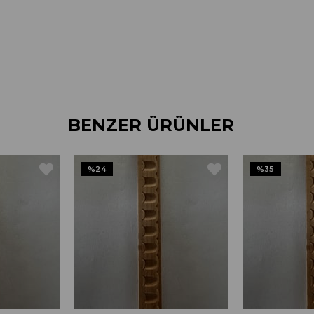
BENZER ÜRÜNLER
%24
%35