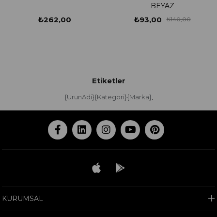
BEYAZ
₺262,00
₺93,00
₺140,00
Etiketler
{UrunAdi}{Kategori}{Marka}
,
KURUMSAL