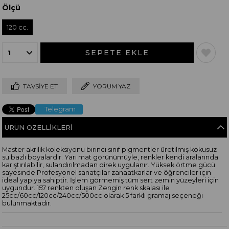
Ölçü
120 cc.
TAVSIYE ET
YORUM YAZ
Telegram
ÜRÜN ÖZELLIKLERI
Master akrilik koleksiyonu birinci sınıf pigmentler üretilmiş kokusuz
su bazlı boyalardır. Yarı mat görünümüyle, renkler kendi aralarında
karıştırılabilir, sulandırılmadan direk uygulanır. Yüksek örtme gücü
sayesinde Profesyonel sanatçılar zanaatkarlar ve öğrenciler için
ideal yapıya sahiptir. İşlem görmemiş tüm sert zemin yüzeyleri için
uygundur. 157 renkten oluşan Zengin renk skalası ile
25cc/60cc/120cc/240cc/500cc olarak 5 farklı gramaj seçeneği
bulunmaktadır.