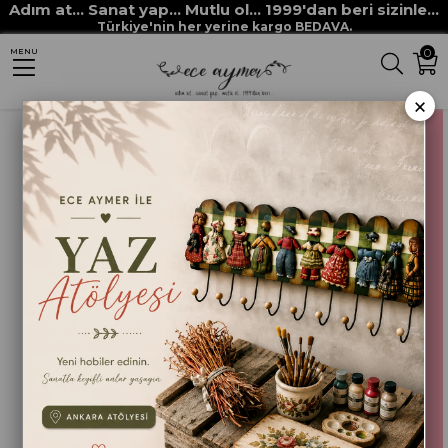
Adım at... Sanat yap... Mutlu ol... 1999'dan beri sizinle...
Anasayfa
HOBİ BOYALARI
AKRİLİK BOYALAR
Türkiye'nin her yerine kargo BEDAVA.
0
MENU
AKRİLİK BOYA 134 AÇIK PEMBE
×