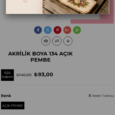
AKRİLİK BOYA 134 AÇIK
PEMBE
%
34
₺93,00
₺140,00
İndirim
Renk
Beden Tablosu
AÇIK PEMBE