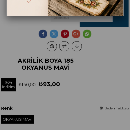
AKRİLİK BOYA 185
OKYANUS MAVİ
%
34
₺93,00
₺140,00
İndirim
Renk
Beden Tablosu
OKYANUS MAVİ