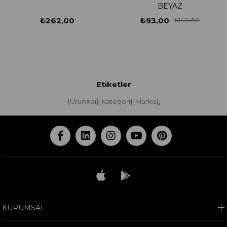
BEYAZ
₺262,00
₺93,00
₺140,00
Etiketler
{UrunAdi}{Kategori}{Marka}
,
KURUMSAL