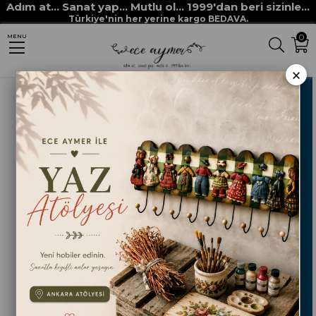
Adım at... Sanat yap... Mutlu ol... 1999'dan beri sizinle...
Anasayfa
HOBİ BOYALARI
AKRİLİK BOYALAR
Türkiye'nin her yerine kargo BEDAVA.
0
MENU
AKRİLİK BOYA 185 OKYANUS MAVİ
×