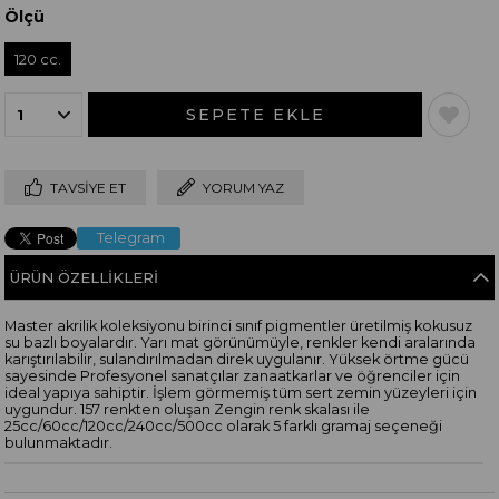
Ölçü
120 cc.
TAVSIYE ET
YORUM YAZ
Telegram
ÜRÜN ÖZELLIKLERI
Master akrilik koleksiyonu birinci sınıf pigmentler üretilmiş kokusuz
su bazlı boyalardır. Yarı mat görünümüyle, renkler kendi aralarında
karıştırılabilir, sulandırılmadan direk uygulanır. Yüksek örtme gücü
sayesinde Profesyonel sanatçılar zanaatkarlar ve öğrenciler için
ideal yapıya sahiptir. İşlem görmemiş tüm sert zemin yüzeyleri için
uygundur. 157 renkten oluşan Zengin renk skalası ile
25cc/60cc/120cc/240cc/500cc olarak 5 farklı gramaj seçeneği
bulunmaktadır.