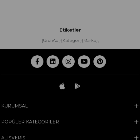
Etiketler
{UrunAdi}{Kategori}{Marka}
,
KURUMSAL
POPÜLER KATEGORİLER
ALIŞVERİŞ