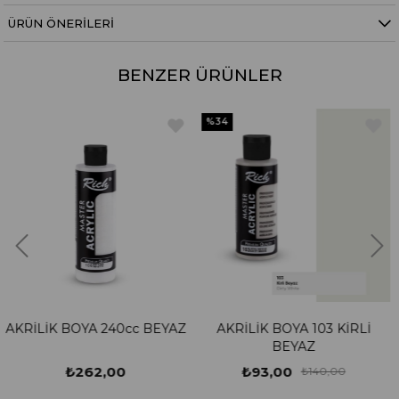
ÜRÜN ÖNERILERI
BENZER ÜRÜNLER
%34
%34
40cc BEYAZ
AKRİLİK BOYA 103 KİRLİ
AKRİLİK BOYA 1
BEYAZ
CREA
00
₺93,00
₺93,00
₺140,00
₺1