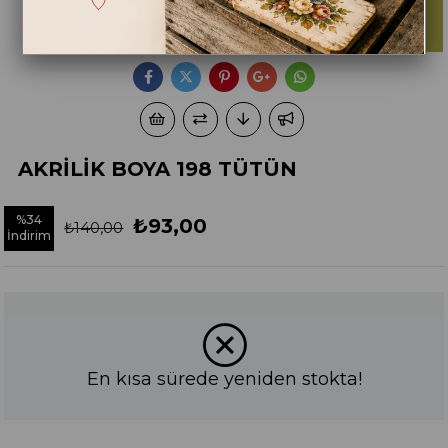
AKRİLİK BOYA 198 TÜTÜN
%
34
₺93,00
₺140,00
İndirim
En kısa sürede yeniden stokta!