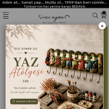
Adım at... Sanat yap... Mutlu ol... 1999'dan beri sizinle...
Anasayfa
HOBİ BOYALARI
AKRİLİK BOYALAR
AKRİLİK BOYA 198 TÜTÜN
Türkiye'nin her yerine kargo BEDAVA.
0
MENU
×