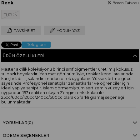
Renk
Beden Tablosu
TÜTÜN
TAVSIYE ET
YORUM YAZ
Telegram
ÜRÜN ÖZELLIKLERI
Master akrilik koleksiyonu birinci sınıf pigmentler üretilmiş kokusuz
su bazlı boyalardır. Yarı mat görünümüyle, renkler kendi aralarında
karıştırılabilir, sulandırılmadan direk uygulanır. Yüksek örtme gücü
sayesinde Profesyonel sanatçılar zanaatkarlar ve öğrenciler için
ideal yapıya sahiptir. İşlem görmemiş tüm sert zemin yüzeyleri için
uygundur. 157 renkten oluşan Zengin renk skalası ile
25cc/60cc/120cc/240cc/500cc olarak 5 farklı gramaj seçeneği
bulunmaktadır.
YORUMLAR
(0)
ÖDEME SEÇENEKLERI