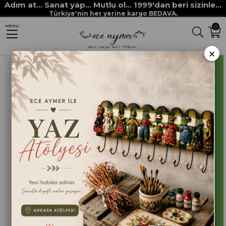
Adım at... Sanat yap... Mutlu ol... 1999'dan beri sizinle...
Anasayfa
HOBİ BOYALARI
AKRİLİK BOYALAR
Türkiye'nin her yerine kargo BEDAVA.
0
MENU
AKRİLİK BOYA 201 BAHAR YEŞİLİ
×