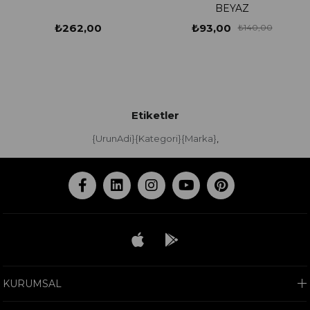
BEYAZ
₺262,00
₺93,00
₺140,00
Etiketler
{UrunAdi}{Kategori}{Marka}
,
KURUMSAL