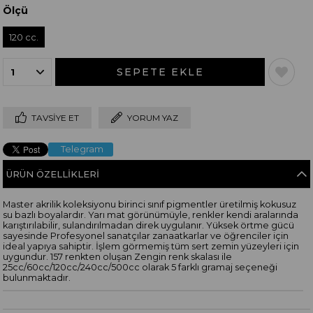
Ölçü
120 cc.
TAVSIYE ET
YORUM YAZ
Telegram
ÜRÜN ÖZELLIKLERI
Master akrilik koleksiyonu birinci sınıf pigmentler üretilmiş kokusuz
su bazlı boyalardır. Yarı mat görünümüyle, renkler kendi aralarında
karıştırılabilir, sulandırılmadan direk uygulanır. Yüksek örtme gücü
sayesinde Profesyonel sanatçılar zanaatkarlar ve öğrenciler için
ideal yapıya sahiptir. İşlem görmemiş tüm sert zemin yüzeyleri için
uygundur. 157 renkten oluşan Zengin renk skalası ile
25cc/60cc/120cc/240cc/500cc olarak 5 farklı gramaj seçeneği
bulunmaktadır.