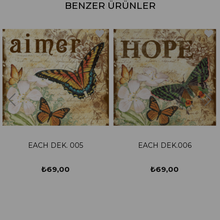
BENZER ÜRÜNLER
 005
EACH DEK.006
EACH DEK.
0
₺69,00
₺69,0