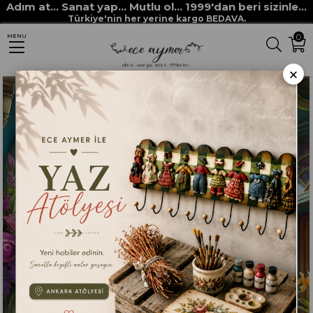
Adım at... Sanat yap... Mutlu ol... 1999'dan beri sizinle...
Anasayfa
DEKUPAJ KAĞITLARI
ECE AYMER DEKUPAJ / PİRİNÇ KAĞITLARI
Türkiye'nin her yerine kargo BEDAVA.
0
MENU
ECE AYMER ÖZEL KAĞITLAR
AKŞAM YEMEĞİ
×