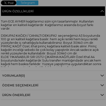
Telegram
ÜRÜN ÖZELLIKLERI
Tüm ECE AYMER kağıtlarımız sizin için tasarlanmıştır. Kullanılan
kağıtlar en kaliteli kağıtlardır. Kağıtlarımız arasında boyut farkı
vardır.
DEKUPAJ KAĞIDI / CAMALTI DEKUPAJ seçeneğimiz A3 boyutunda
100 gr en kaliteli kağıtlara basılır. hem açık renkli hem koyu renkli
yüzeylerde iç rahatlığıyla kullanabilirsiniz. Boyut 30X40 cm dir.
PİRİNÇ KAĞIT Özel, ithal pirinç kağıtlara kaliteli baskı alınır. Pirinç
kağıdın inceliği sebebi ile çok kolay yapıştırılır.Ancak sadece açık
renkli yüzeylerde kullanılabilir. Boyut 30X40 cm dir.
ELDE YIKANABİLİR SIR ÜSTÜ ÇIKARMA KAĞITLARI Özel ithal A4
boyutunda kalın kağıtlardır.Sulu transfer mantığındadır ancak hem
kağıdı hem baskısı farklıdır. Yüzeye yapıştırma uygulandıktan sonra
140 derece ev tipi fırında 40 dakika pişirilerek yüzeye
sabitlenir.Elde yıkamaya elverişli hale gelir. Boyut 30X20 cmdir.
YORUMLAR
(0)
“Bu desen, Ece Aymer’in 3 Boyutlu Cam Sanatı Workshop’larında
kullanılan orijinal tasarımlardan biridir. Cam yüzeylerde
ÖDEME SEÇENEKLERI
katmanlama, derinlik ve 3 boyutlu efekt çalışmaları için idealdir.”
ÜRÜN ÖNERILERI