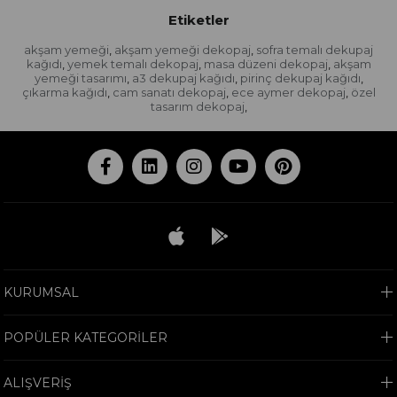
Etiketler
akşam yemeği
akşam yemeği dekopaj
sofra temalı dekupaj
,
,
kağıdı
yemek temalı dekopaj
masa düzeni dekopaj
akşam
,
,
,
yemeği tasarımı
a3 dekupaj kağıdı
pirinç dekupaj kağıdı
,
,
,
çıkarma kağıdı
cam sanatı dekopaj
ece aymer dekopaj
özel
,
,
,
tasarım dekopaj
,
KURUMSAL
POPÜLER KATEGORİLER
ALIŞVERİŞ