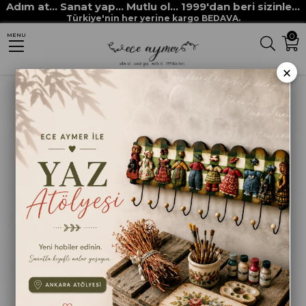
Adım at... Sanat yap... Mutlu ol... 1999'dan beri sizinle...
Anasayfa
HAM MALZEMELER
MDF VE MASİF OBJELER
Türkiye'nin her yerine kargo BEDAVA.
0
MENU
DUVAR PANOLARI
ALTIGEN DUVAR RAFI
×