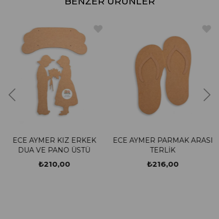
BENZER ÜRÜNLER
Z ERKEK
ECE AYMER PARMAK ARASI
ECE AYMER EV
O ÜSTÜ
TERLİK
METAL ASK
00
₺216,00
₺1.750,