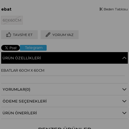
ebat
Beden Tablosu
60X60CM
TAVSIYE ET
YORUM YAZ
Telegram
ÜRÜN ÖZELLIKLERI
EBATLAR 60CM X 60CM
YORUMLAR
(0)
ÖDEME SEÇENEKLERI
ÜRÜN ÖNERILERI