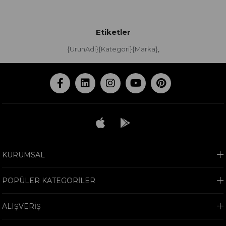
Etiketler
{UrunAdi}{Kategori}{Marka}
,
KURUMSAL
POPÜLER KATEGORİLER
ALIŞVERİŞ