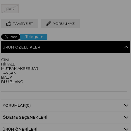
17X17
TAVSIYE ET
YORUM YAZ
Telegram
ÜRÜN ÖZELLIKLERI
ÇİNİ
NİHALE
MUTFAK AKSESUAR
TAVŞAN
BALIK
BLU BLANC
YORUMLAR
(0)
ÖDEME SEÇENEKLERI
ÜRÜN ÖNERILERI