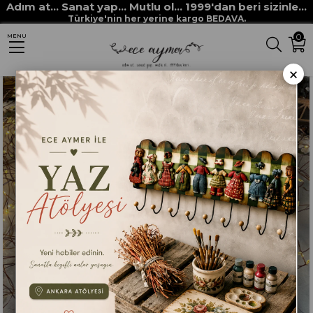
Adım at... Sanat yap... Mutlu ol... 1999'dan beri sizinle...
Anasayfa
ECE AYMER ÖZEL ÜRÜNLERİ
BLUE BLANC ÇİNİ NİHALE
Türkiye'nin her yerine kargo BEDAVA.
0
MENU
×