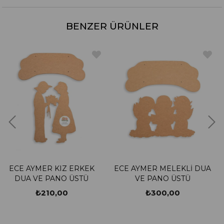
BENZER ÜRÜNLER
 ERKEK
ECE AYMER MELEKLİ DUA
ECE AYMER PARMA
ÜSTÜ
VE PANO ÜSTÜ
TERLİK
₺300,00
₺216,00