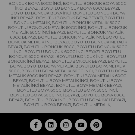
BONCUK BOYA 60CC İNCİ
BOYUTLU BONCUK BOYA 60CC
,
İNCİ BEYAZI
BOYUTLU BONCUK BOYA 60CC BEYAZI
,
,
BOYUTLU BONCUK BOYA İNCİ
BOYUTLU BONCUK BOYA
,
İNCİ BEYAZI
BOYUTLU BONCUK BOYA BEYAZI
BOYUTLU
,
,
BONCUK METALİK
BOYUTLU BONCUK METALİK 60CC
,
,
BOYUTLU BONCUK METALİK 60CC İNCİ
BOYUTLU BONCUK
,
METALİK 60CC İNCİ BEYAZI
BOYUTLU BONCUK METALİK
,
60CC BEYAZI
BOYUTLU BONCUK METALİK İNCİ
BOYUTLU
,
,
BONCUK METALİK İNCİ BEYAZI
BOYUTLU BONCUK METALİK
,
BEYAZI
BOYUTLU BONCUK 60CC
BOYUTLU BONCUK 60CC
,
,
İNCİ
BOYUTLU BONCUK 60CC İNCİ BEYAZI
BOYUTLU
,
,
BONCUK 60CC BEYAZI
BOYUTLU BONCUK İNCİ
BOYUTLU
,
,
BONCUK İNCİ BEYAZI
BOYUTLU BONCUK BEYAZI
BOYUTLU
,
,
BOYA
BOYUTLU BOYA METALİK
BOYUTLU BOYA METALİK
,
,
60CC
BOYUTLU BOYA METALİK 60CC İNCİ
BOYUTLU BOYA
,
,
METALİK 60CC İNCİ BEYAZI
BOYUTLU BOYA METALİK 60CC
,
BEYAZI
BOYUTLU BOYA METALİK İNCİ
BOYUTLU BOYA
,
,
METALİK İNCİ BEYAZI
BOYUTLU BOYA METALİK BEYAZI
,
,
BOYUTLU BOYA 60CC
BOYUTLU BOYA 60CC İNCİ
,
,
BOYUTLU BOYA 60CC İNCİ BEYAZI
BOYUTLU BOYA 60CC
,
BEYAZI
BOYUTLU BOYA İNCİ
BOYUTLU BOYA İNCİ BEYAZI
,
,
,
BOYUTLU BOYA BEYAZI
BOYUTLU METALİK
,
,