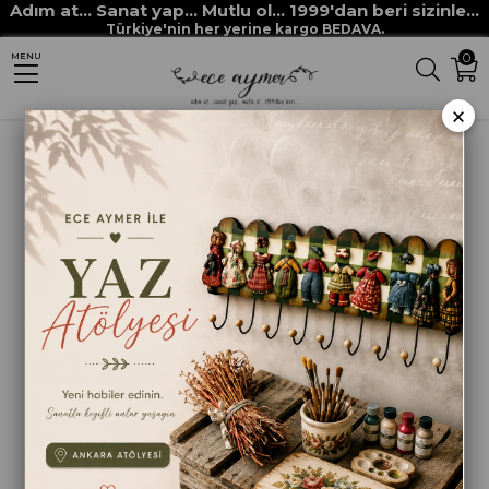
Adım at... Sanat yap... Mutlu ol... 1999'dan beri sizinle...
Anasayfa
HOBİ BOYALARI
BOYUTLU BOYALAR
Türkiye'nin her yerine kargo BEDAVA.
0
MENU
BOYUTLU BONCUK BOYA METALİK 60CC İNCİ BEYAZI
×