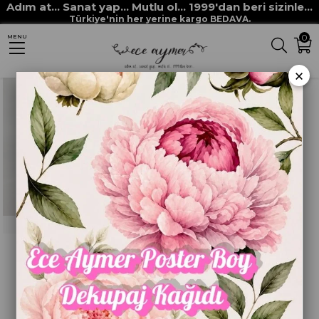
Adım at... Sanat yap... Mutlu ol... 1999'dan beri sizinle...
Anasayfa
CENOVA
Türkiye'nin her yerine kargo BEDAVA.
0
MENU
Sıralama
Filtreleme
×
TÜKENDI
CENOVA ART 258/10
ESKİTME FIRÇASI
₺45,00