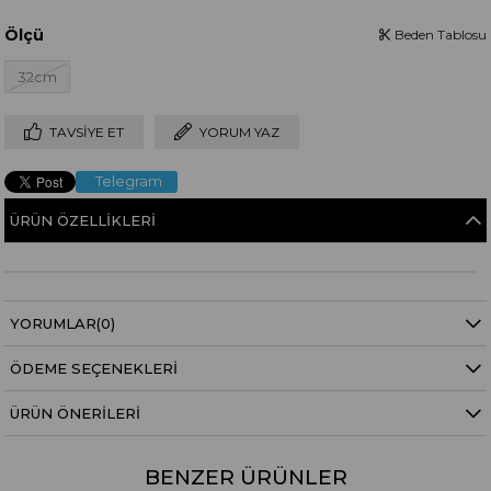
Ölçü
Beden Tablosu
32cm
TAVSIYE ET
YORUM YAZ
Telegram
ÜRÜN ÖZELLIKLERI
YORUMLAR
(0)
ÖDEME SEÇENEKLERI
ÜRÜN ÖNERILERI
BENZER ÜRÜNLER