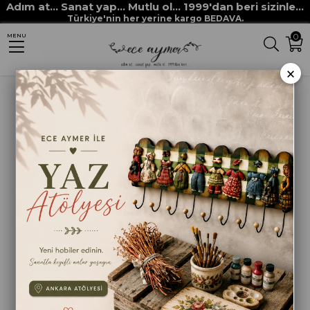
Adım at... Sanat yap... Mutlu ol... 1999'dan beri sizinle...
Anasayfa
HAM MALZEMELER
MDF VE MASİF OBJELER
Türkiye'nin her yerine kargo BEDAVA.
0
MENU
DUVAR PANOLARI
ÇİÇEK PANO KÜÇÜK
×