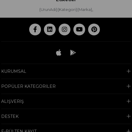
{UrunAdi}{Kategori}{Marka}
,
KURUMSAL
POPÜLER KATEGORİLER
ALIŞVERİŞ
DESTEK
E-BÜLTEN KAYIT