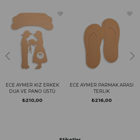
Z ERKEK
ECE AYMER PARMAK ARASI
ECE AYMER EVL
 ÜSTÜ
TERLİK
METAL ASKI
0
₺216,00
₺1.750,0
Etiketler