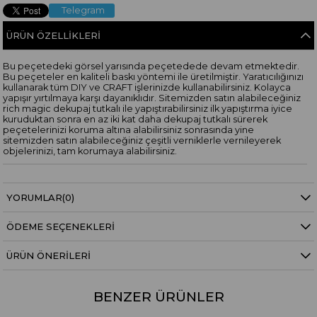
Telegram
ÜRÜN ÖZELLIKLERI
Bu peçetedeki görsel yarısında peçetedede devam etmektedir.
Bu peçeteler en kaliteli baskı yöntemi ile üretilmiştir. Yaratıcılığınızı
kullanarak tüm DIY ve CRAFT işlerinizde kullanabilirsiniz. Kolayca
yapışır yırtılmaya karşı dayanıklıdır. Sitemizden satın alabileceğiniz
rich magic dekupaj tutkalı ile yapıştırabilirsiniz ilk yapıştırma iyice
kuruduktan sonra en az iki kat daha dekupaj tutkalı sürerek
peçetelerinizi koruma altına alabilirsiniz sonrasında yine
sitemizden satın alabileceğiniz çeşitli verniklerle vernileyerek
objelerinizi, tam korumaya alabilirsiniz.
YORUMLAR
(0)
ÖDEME SEÇENEKLERI
ÜRÜN ÖNERILERI
BENZER ÜRÜNLER