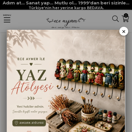
Adım at... Sanat yap... Mutlu ol... 1999'dan beri sizinle...
Anasayfa
DEKUPAJ KAĞITLARI
DEKORATİF SERVİS PEÇETELERİ
Türkiye'nin her yerine kargo BEDAVA.
0
MENU
DENİZ KABUĞU PEÇETE
×