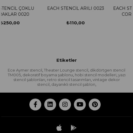
EACH STENCİL ARILI 0023
EACH STENCİL MUCHA L
CORSETİERE 0025
₺110,00
₺250,00
Etiketler
Ece Aymer stencil
Theater Lounge stencil
dikdörtgen stencil
,
,
TM005
dekoratif boyama şablonu
hobi stencil modelleri
yazı
,
,
,
stencil şablonları
retro stencil tasarımları
vintage dekor
,
,
stencil
dayanıklı stencil şablon
,
,