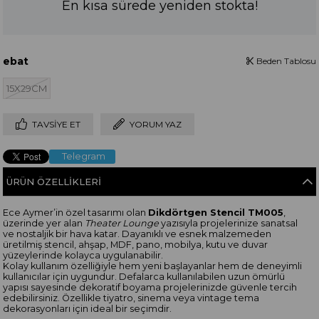
En kısa sürede yeniden stokta!
ebat
Beden Tablosu
15X29CM
TAVSIYE ET
YORUM YAZ
Telegram
ÜRÜN ÖZELLIKLERI
Ece Aymer’in özel tasarımı olan
Dikdörtgen Stencil TM005
,
üzerinde yer alan
Theater Lounge
yazısıyla projelerinize sanatsal
ve nostaljik bir hava katar. Dayanıklı ve esnek malzemeden
üretilmiş stencil, ahşap, MDF, pano, mobilya, kutu ve duvar
yüzeylerinde kolayca uygulanabilir.
Kolay kullanım özelliğiyle hem yeni başlayanlar hem de deneyimli
kullanıcılar için uygundur. Defalarca kullanılabilen uzun ömürlü
yapısı sayesinde dekoratif boyama projelerinizde güvenle tercih
edebilirsiniz. Özellikle tiyatro, sinema veya vintage tema
dekorasyonları için ideal bir seçimdir.