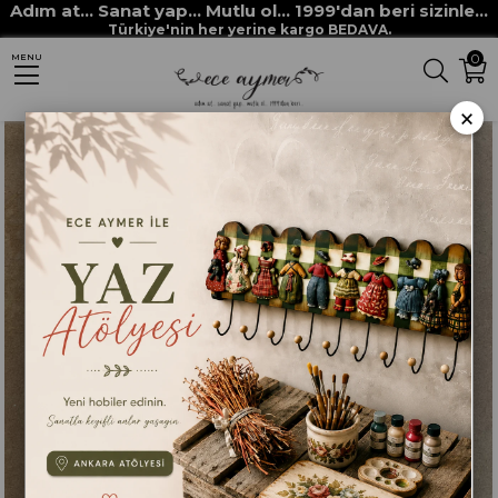
Adım at... Sanat yap... Mutlu ol... 1999'dan beri sizinle...
Anasayfa
STENCİLLER
ECE AYMER STENCİL ŞABLONLARI
Türkiye'nin her yerine kargo BEDAVA.
0
MENU
DİKDÖRTGEN STENCİL TM005
×