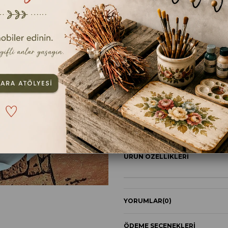
En kıs
ebat
42CMX21CM
TAVSIYE ET
YOR
ÜRÜN ÖZELLIKLERI
YORUMLAR
(0)
ÖDEME SEÇENEKLERI