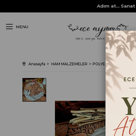
Adım at... Sanat 
MENU
Anasayfa
HAM MALZEMELER
POLYESTER DÖKÜM O