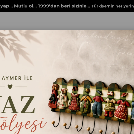
yap... Mutlu ol... 1999'dan beri sizinle...
Türkiye'nin her yeri
BJELER
POLYESTER AHŞAP DEKORLARI
DS 091 KUŞLU TÜY TAKIM
DS 091 KUŞLU TÜY 
₺790,00