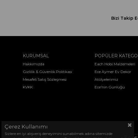
Bizi Takip E
KURUMSAL
POPÜLER KATEGO
Hakkımızda
Each Hobi Malzemeleri
Gizlilik & Güvenlik Politikası
Ece Aymer Ev Dekor
Mesafeli Satış Sözleşmesi
Atölyelerimiz
KVKK
Ece'nin Günlüğü
Çerez Kullanımı
Sizlere en iyi alışveriş deneyimini sunabilmek adına sitemizde