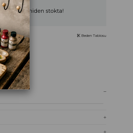
a sürede yeniden stokta!
Beden Tablosu
UM YAZ