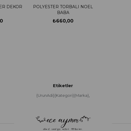
TER DEKOR
POLYESTER TORBALI NOEL
BABA
0
₺660,00
Etiketler
{UrunAdi}{Kategori}{Marka}
,