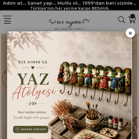
Adım at... Sanat yap... Mutlu ol... 1999'dan beri sizinle...
Anasayfa
DEKUPAJ KAĞITLARI
ECE AYMER DEKUPAJ / PİRİNÇ KAĞITLARI
Türkiye'nin her yerine kargo BEDAVA.
0
MENU
ECE AYMER ÖZEL KAĞITLAR
EACH DEK 020
×