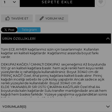
TAVSIYE ET
YORUM YAZ
Telegram
ÜRÜN ÖZELLIKLERI
Tüm ECE AYMER kağıtlarımız sizin için tasarlanmıştır. Kullanılan
kağıtlar en kaliteli kağıtlardır. Kağıtlarımız arasında boyut farkı
vardır.
DEKUPAJ KAĞIDI / CAMALTI DEKUPAJ seçeneğimiz A3 boyutunda
100 gr en kaliteli kağıtlara basılır. hem açık renkli hem koyu renkli
yüzeylerde iç rahatlığıyla kullanabilirsiniz. Boyut 30X40 cm dir.
PİRİNÇ KAĞIT Özel, ithal pirinç kağıtlara kaliteli baskı alınır. Pirinç
kağıdın inceliği sebebi ile çok kolay yapıştırılır.Ancak sadece açık
renkli yüzeylerde kullanılabilir. Boyut 30X40 cm dir.
ELDE YIKANABİLİR SIR ÜSTÜ ÇIKARMA KAĞITLARI Özel ithal A4
boyutunda kalın kağıtlardır.Sulu transfer mantığındadır ancak hem
kağıdı hem baskısı farklıdır. Yüzeye yapıştırma uygulandıktan sonra
140 derece ev tipi fırında 40 dakika pişirilerek yüzeye
sabitlenir.Elde yıkamaya elverişli hale gelir. Boyut 30X20 cmdir.
YORUMLAR
(0)