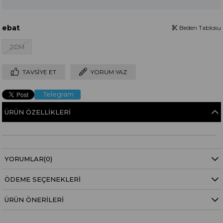
ebat
Beden Tablosu
2CM
TAVSIYE ET
YORUM YAZ
Telegram
ÜRÜN ÖZELLIKLERI
YORUMLAR
(0)
ÖDEME SEÇENEKLERI
ÜRÜN ÖNERILERI