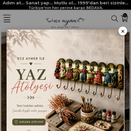
Adım at... Sanat yap... Mutlu ol... 1999'dan beri sizinle...
Anasayfa
BOYAMA ANA MALZEMELERİ
Yardımcı Malzemeler
Türkiye'nin her yerine kargo BEDAVA.
0
MENU
Silikon Kalıplar
ECE AYMER ÇAYDANLIK SİLİKON KALIP
×