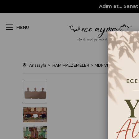
Adım at... Sanat 
MENU
Anasayfa
HAM MALZEMELER
MDF VE MASİF OBJELE