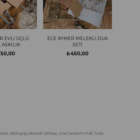
R EVLİ ÜÇLÜ
ECE AYMER MELEKLİ DUA
 ASKILIK
SETİ
750,00
₺450,00
tası
dekupaj ekmek tahtası
özel tasarım mdf
hobi
,
,
,