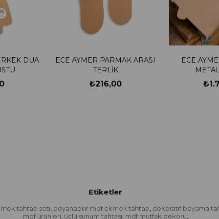
ERKEK DUA
ECE AYMER PARMAK ARASI
ECE AYME
ÜSTÜ
TERLİK
METAL
0
₺216,00
₺1.
Etiketler
mek tahtası seti
boyanabilir mdf ekmek tahtası
dekoratif boyama tah
,
,
mdf ürünleri
üçlü sunum tahtası
mdf mutfak dekoru
,
,
,