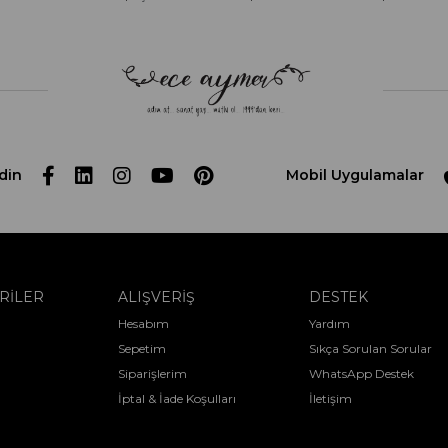
din
Mobil Uygulamalar
RİLER
ALIŞVERİŞ
DESTEK
Hesabım
Yardım
Sepetim
Sıkça Sorulan Sorular
Siparişlerim
WhatsApp Destek
İptal & İade Koşulları
İletişim