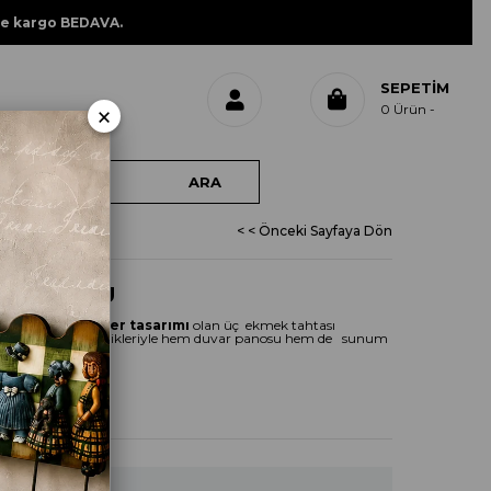
ne kargo BEDAVA.
SEPETIM
×
0
Ürün
< < Önceki Sayfaya Dön
ASI ÜÇLÜ
tamamen
Ece Aymer tasarımı
olan üç ekmek tahtası
tif boyama teknikleriyle hem duvar panosu hem de sunum