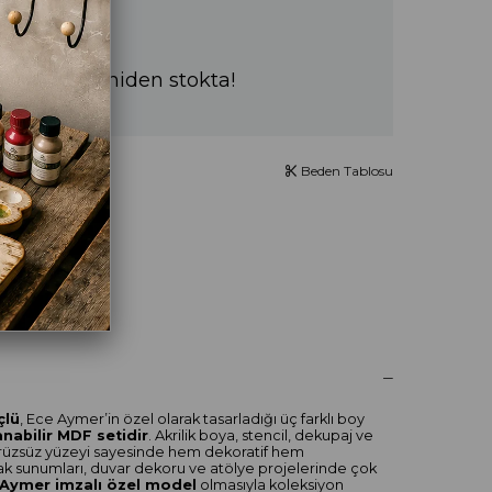
a sürede yeniden stokta!
Beden Tablosu
UM YAZ
çlü
, Ece Aymer’in özel olarak tasarladığı üç farklı boy
nabilir MDF setidir
. Akrilik boya, stencil, dekupaj ve
rüzsüz yüzeyi sayesinde hem dekoratif hem
fak sunumları, duvar dekoru ve atölye projelerinde çok
Aymer imzalı özel model
olmasıyla koleksiyon