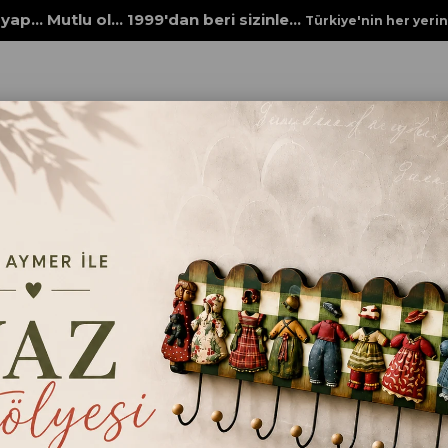
yap... Mutlu ol... 1999'dan beri sizinle...
Türkiye'nin her yeri
R
DUVAR PANOLARI
ECE AYMER EKMEK TAHTASI ÜÇLÜ
ECE AYMER EKMEK TAHT
Ece Aymer Ekmek Tahtası Üçlü, 
yanyana MDF ham malzeme dekora
projeleri için idealdir.
₺444,00