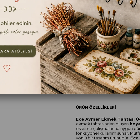
En kıs
ebat
65CM*33CM
TAVSIYE ET
YOR
ÜRÜN ÖZELLIKLERI
Ece Aymer Ekmek Tahtası Ü
ekmek tahtasından oluşan
boya
eskitme çalışmalarına uygun pü
fonksiyonel kullanım sunar. Mut
yönlü bir tasarım ürünüdür.
Ece 