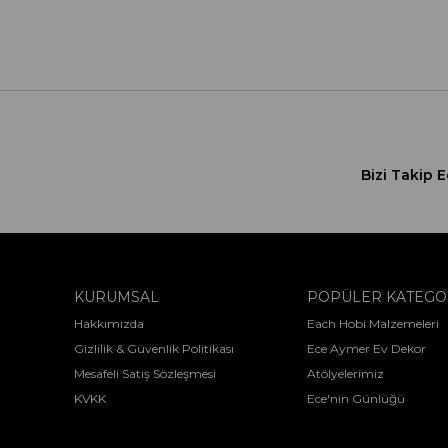
Bizi Takip E
KURUMSAL
POPÜLER KATEGO
Hakkımızda
Each Hobi Malzemeleri
Gizlilik & Güvenlik Politikası
Ece Aymer Ev Dekor
Mesafeli Satış Sözleşmesi
Atölyelerimiz
KVKK
Ece'nin Günlüğü