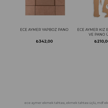
ECE AYMER YAPBOZ PANO
ECE AYMER KIZ 
VE PANO 
₺342,00
₺210,0
ece aymer ekmek tahtası
ekmek tahtası üçlü
mdf ek
,
,