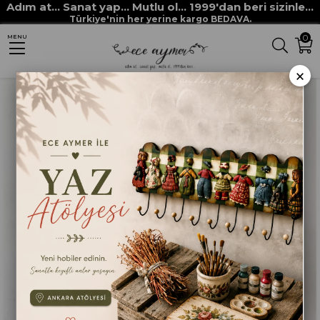
Adım at... Sanat yap... Mutlu ol... 1999'dan beri sizinle...
Anasayfa
HOBİ MALZEMELERİ
Aksesuarlar
Kurdeleler
Türkiye'nin her yerine kargo BEDAVA.
0
MENU
ECE AYMER KÜÇÜK ÇELENK YEŞİL KUMAŞ YAPRAKLI
×