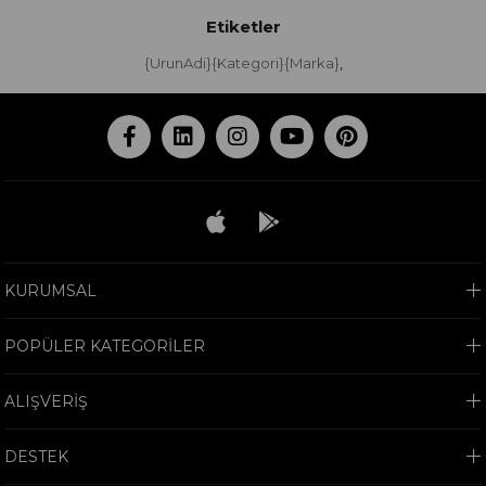
Etiketler
{UrunAdi}{Kategori}{Marka}
,
KURUMSAL
POPÜLER KATEGORİLER
ALIŞVERİŞ
DESTEK