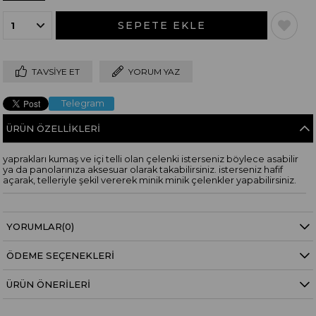
TAVSIYE ET
YORUM YAZ
Telegram
ÜRÜN ÖZELLIKLERI
yaprakları kumaş ve içi telli olan çelenki isterseniz böylece asabilir
ya da panolarınıza aksesuar olarak takabilirsiniz. isterseniz hafif
açarak, telleriyle şekil vererek minik minik çelenkler yapabilirsiniz.
YORUMLAR
(0)
ÖDEME SEÇENEKLERI
ÜRÜN ÖNERILERI