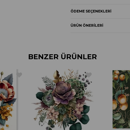
Boyut 30X20 cmdir.
ÖDEME SEÇENEKLERI
ÜRÜN ÖNERILERI
BENZER ÜRÜNLER