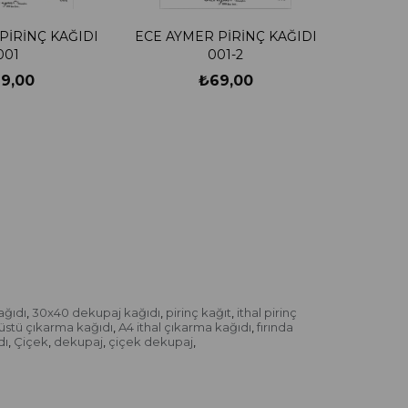
PİRİNÇ KAĞIDI
ECE AYMER PİRİNÇ KAĞIDI
001
001-2
9,00
₺69,00
ağıdı
30x40 dekupaj kağıdı
pirinç kağıt
ithal pirinç
,
,
,
r üstü çıkarma kağıdı
A4 ithal çıkarma kağıdı
fırında
,
,
dı
Çiçek
dekupaj
çiçek dekupaj
,
,
,
,