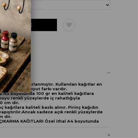
UM YAZ
zin için tasarlanmıştır. Kullanılan kağıtlar en
ımız arasında boyut farkı vardır.
A3 boyutunda 100 gr en kaliteli kağıtlara
koyu renkli yüzeylerde iç rahatlığıyla
0 cm dir.
ç kağıtlara kaliteli baskı alınır. Pirinç kağıdın
 yapıştırılır.Ancak sadece açık renkli yüzeylerde
m dir.
ÇIKARMA KAĞITLARI Özel ithal A4 boyutunda
fer mantığındadır ancak hem kağıdı hem baskısı
 uygulandıktan sonra 140 derece ev tipi fırında
sabitlenir.Elde yıkamaya elverişli hale gelir.