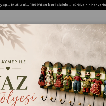
yap... Mutlu ol... 1999'dan beri sizinle...
Türkiye'nin her yeri
 PİRİNÇ KAĞITLARI
ÇİÇEK DEKUPAJLARI
ECE AYMER PİRİNÇ KAĞIDI
ECE AYMER PİRİNÇ KAĞ
Tüm ECE AYMER kağıtlarımızı 100 gr
sır üstü çıkartma kağıdı olarak, lütf
₺69,00
Kağıt Cinsi