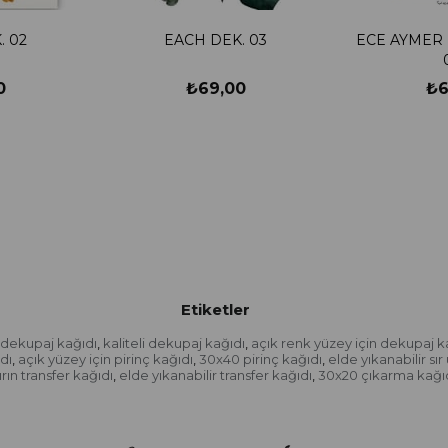
. 02
EACH DEK. 03
ECE AYMER 
0
₺69,00
₺6
Etiketler
 dekupaj kağıdı
kaliteli dekupaj kağıdı
açık renk yüzey için dekupaj k
,
,
dı
açık yüzey için pirinç kağıdı
30x40 pirinç kağıdı
elde yıkanabilir sı
,
,
,
rın transfer kağıdı
elde yıkanabilir transfer kağıdı
30x20 çıkarma kağı
,
,