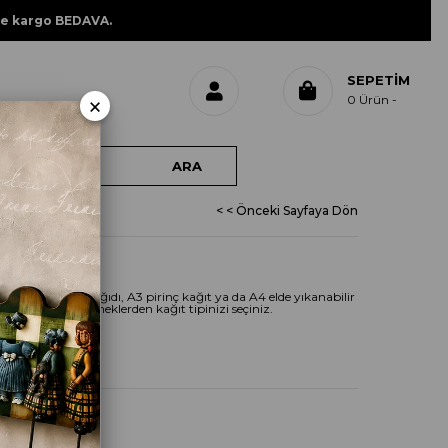
ne kargo BEDAVA.
SEPETIM
×
0
Ürün
 006
< < Önceki Sayfaya Dön
IDI 006
 A3 dekupaj kağıdı, A3 pirinç kağıt ya da A4 elde yıkanabilir
en aşağıdaki seçeneklerden kağıt tipinizi seçiniz.