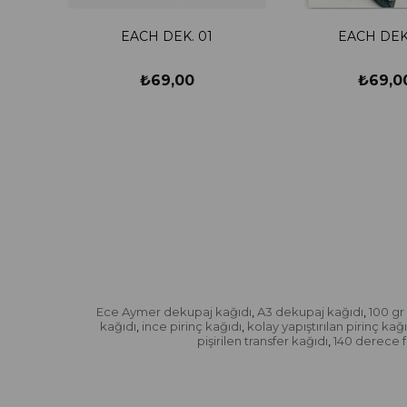
EACH DEK. 01
EACH DEK
₺69,00
₺69,0
Ece Aymer dekupaj kağıdı
A3 dekupaj kağıdı
100 gr
,
,
kağıdı
ince pirinç kağıdı
kolay yapıştırılan pirinç kağı
,
,
pişirilen transfer kağıdı
140 derece fı
,