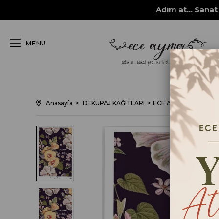
Adım at... Sanat 
MENU
Anasayfa
DEKUPAJ KAĞITLARI
ECE AYMER DEKUPAJ /