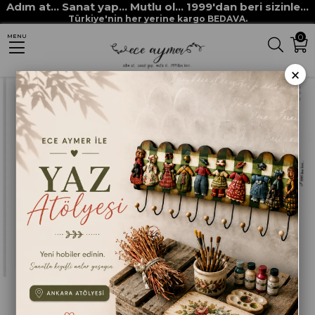
Adım at... Sanat yap... Mutlu ol... 1999'dan beri sizinle...
Anasayfa
DEKUPAJ KAĞITLARI
ECE AYMER DEKUPAJ / PİRİNÇ KAĞITLARI
Türkiye'nin her yerine kargo BEDAVA.
0
MENU
ÇİÇEK DEKUPAJLARI
ECE AYMER PİRİNÇ KAĞIDI 009-1
×