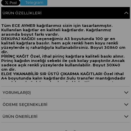
Telegram
ÜRÜN ÖZELLIKLERI
Tüm ECE AYMER kağıtlarımız sizin için tasarlanmıştır.
Kullanılan kağıtlar en kaliteli kağıtlardır. Kağıtlarımız
arasında boyut farkı vardır.
DEKUPAJ KAĞIDI seçeneğimiz A3 boyutunda 100 gr en
kaliteli kağıtlara basılır. hem açık renkli hem koyu renkli
yüzeylerde iç rahatlığıyla kullanabilirsiniz. Boyut 30X40 cm
dir.
PİRİNÇ KAĞIT Özel, ithal pirinç kağıtlara kaliteli baskı alınır.
Pirinç kağıdın inceliği sebebi ile çok kolay yapıştırılır.Ancak
sadece açık renkli yüzeylerde kullanılabilir. Boyut 30X40
cm dir.
ELDE YIKANABİLİR SIR ÜSTÜ ÇIKARMA KAĞITLARI Özel ithal
A4 boyutunda kalın kağıtlardır.Sulu transfer mantığındadır
ancak hem kağıdı hem baskısı farklıdır. Yüzeye yapıştırma
uygulandıktan sonra 140 derece ev tipi fırında 40 dakika
pişirilerek yüzeye sabitlenir.Elde yıkamaya elverişli hale
YORUMLAR
(0)
gelir. Boyut 30X20 cmdir.
ÖDEME SEÇENEKLERI
ÜRÜN ÖNERILERI