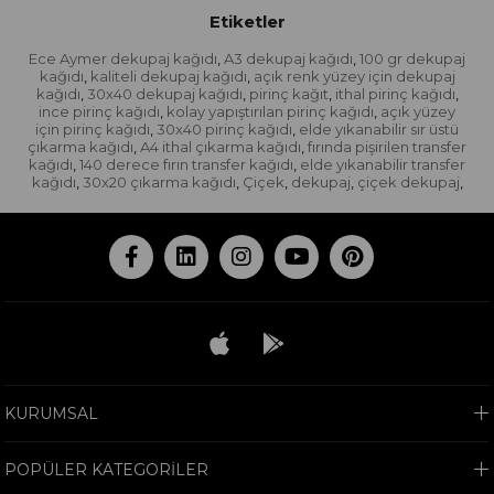
Etiketler
Ece Aymer dekupaj kağıdı
A3 dekupaj kağıdı
100 gr dekupaj
,
,
kağıdı
kaliteli dekupaj kağıdı
açık renk yüzey için dekupaj
,
,
kağıdı
30x40 dekupaj kağıdı
pirinç kağıt
ithal pirinç kağıdı
,
,
,
,
ince pirinç kağıdı
kolay yapıştırılan pirinç kağıdı
açık yüzey
,
,
için pirinç kağıdı
30x40 pirinç kağıdı
elde yıkanabilir sır üstü
,
,
çıkarma kağıdı
A4 ithal çıkarma kağıdı
fırında pişirilen transfer
,
,
kağıdı
140 derece fırın transfer kağıdı
elde yıkanabilir transfer
,
,
kağıdı
30x20 çıkarma kağıdı
Çiçek
dekupaj
çiçek dekupaj
,
,
,
,
,
KURUMSAL
POPÜLER KATEGORİLER