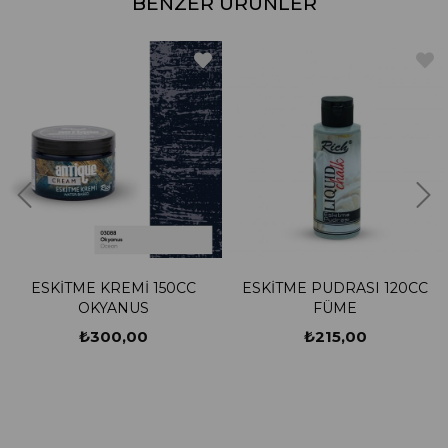
BENZER ÜRÜNLER
SKİTME KREMİ 150CC
ESKİTME PUDRASI 120CC
ES
OKYANUS
FÜME
₺300,00
₺215,00