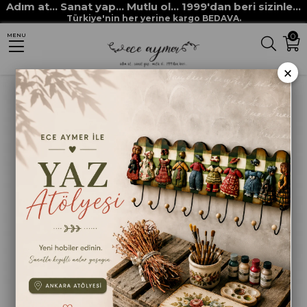
Adım at... Sanat yap... Mutlu ol... 1999'dan beri sizinle...
Anasayfa
BOYAMA ANA MALZEMELERİ
ESKİTME ÜRÜNLERİ
Türkiye'nin her yerine kargo BEDAVA.
0
MENU
ESKİTME BOYALARI
ESKİTME PUDRASI 120CC NİL YEŞİLİ
×