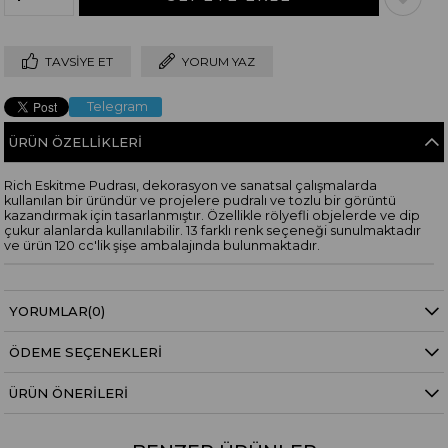
TAVSIYE ET
YORUM YAZ
Telegram
ÜRÜN ÖZELLIKLERI
Rich Eskitme Pudrası, dekorasyon ve sanatsal çalışmalarda
kullanılan bir üründür ve projelere pudralı ve tozlu bir görüntü
kazandırmak için tasarlanmıştır. Özellikle rölyefli objelerde ve dip
çukur alanlarda kullanılabilir. 13 farklı renk seçeneği sunulmaktadır
ve ürün 120 cc'lik şişe ambalajında bulunmaktadır.
YORUMLAR
(0)
ÖDEME SEÇENEKLERI
ÜRÜN ÖNERILERI