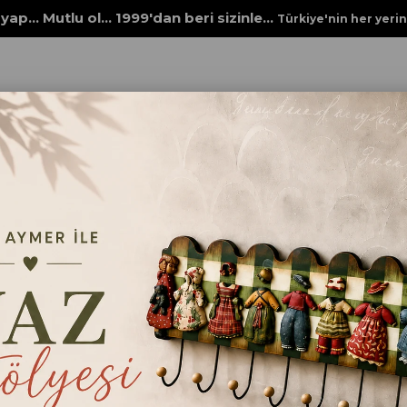
yap... Mutlu ol... 1999'dan beri sizinle...
Türkiye'nin her yeri
 PİRİNÇ, METAL ÜRÜNLER
GALVANİZ BALIKLI KOVA
GALVANİZ BALIKLI
₺615,00