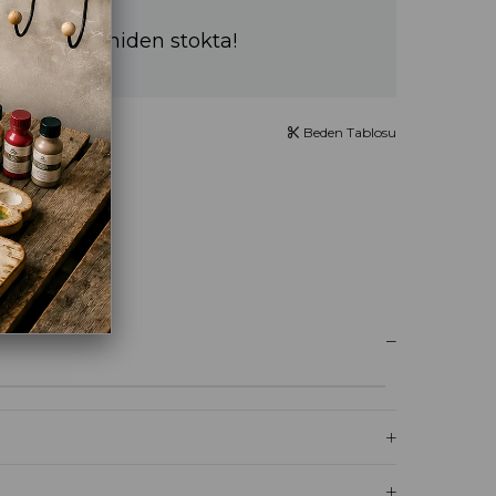
a sürede yeniden stokta!
Beden Tablosu
UM YAZ