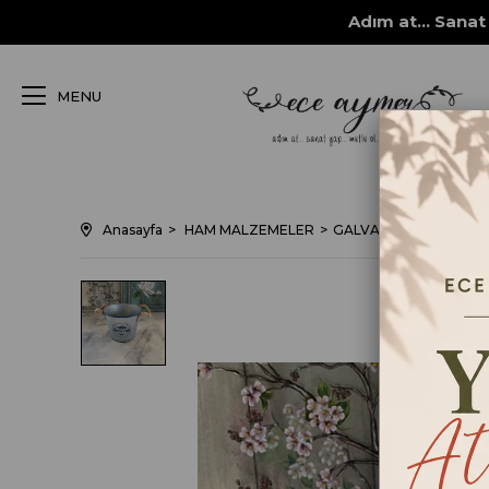
Adım at... Sanat 
MENU
Anasayfa
HAM MALZEMELER
GALVANİZ, FERFORJE,