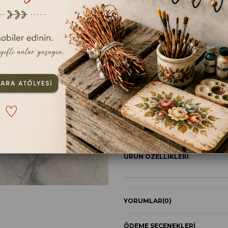
En kıs
ebat
22X17CM
TAVSIYE ET
YOR
ÜRÜN ÖZELLIKLERI
YORUMLAR
(0)
ÖDEME SEÇENEKLERI