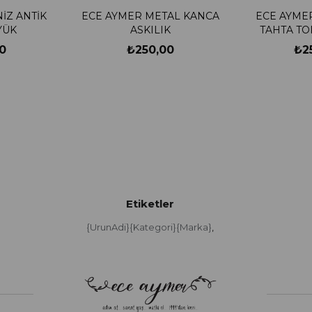
İZ ANTİK
ECE AYMER METAL KANCA
ECE AYME
YÜK
ASKILIK
TAHTA TO
0
₺250,00
₺2
Etiketler
{UrunAdi}{Kategori}{Marka}
,