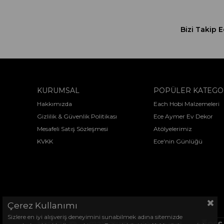
Bizi Takip E
KURUMSAL
POPÜLER KATEGO
Hakkımızda
Each Hobi Malzemeleri
Gizlilik & Güvenlik Politikası
Ece Aymer Ev Dekor
Mesafeli Satış Sözleşmesi
Atölyelerimiz
KVKK
Ece'nin Günlüğü
Çerez Kullanımı
Sizlere en iyi alışveriş deneyimini sunabilmek adına sitemizde