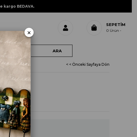
ne kargo BEDAVA.
SEPETIM
×
0
Ürün
< < Önceki Sayfaya Dön
 KOVA