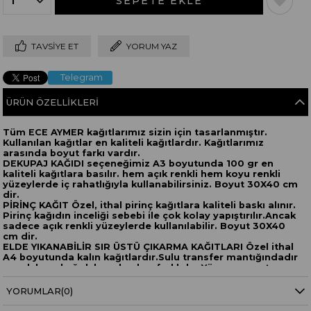
TAVSIYE ET
YORUM YAZ
Telegram
ÜRÜN ÖZELLIKLERI
Tüm ECE AYMER kağıtlarımız sizin için tasarlanmıştır.
Kullanılan kağıtlar en kaliteli kağıtlardır. Kağıtlarımız
arasında boyut farkı vardır.
DEKUPAJ KAĞIDI seçeneğimiz A3 boyutunda 100 gr en
kaliteli kağıtlara basılır. hem açık renkli hem koyu renkli
yüzeylerde iç rahatlığıyla kullanabilirsiniz. Boyut 30X40 cm
dir.
PİRİNÇ KAĞIT Özel, ithal pirinç kağıtlara kaliteli baskı alınır.
Pirinç kağıdın inceliği sebebi ile çok kolay yapıştırılır.Ancak
sadece açık renkli yüzeylerde kullanılabilir. Boyut 30X40
cm dir.
ELDE YIKANABİLİR SIR ÜSTÜ ÇIKARMA KAĞITLARI Özel ithal
A4 boyutunda kalın kağıtlardır.Sulu transfer mantığındadır
ancak hem kağıdı hem baskısı farklıdır. Yüzeye yapıştırma
uygulandıktan sonra 140 derece ev tipi fırında 40 dakika
pişirilerek yüzeye sabitlenir.Elde yıkamaya elverişli hale
YORUMLAR
(0)
gelir. Boyut 30X20 cmdir.