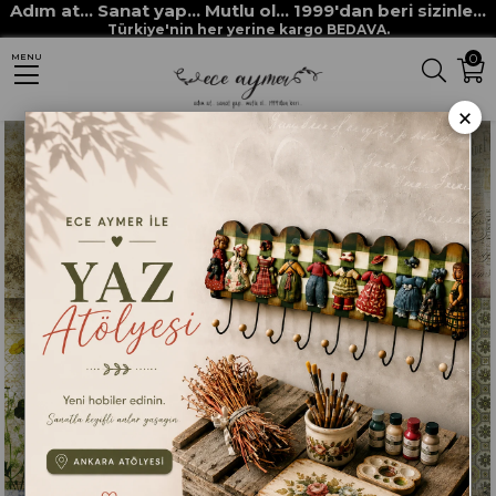
Adım at... Sanat yap... Mutlu ol... 1999'dan beri sizinle...
Anasayfa
DEKUPAJ KAĞITLARI
ECE AYMER DEKUPAJ / PİRİNÇ KAĞITLARI
Türkiye'nin her yerine kargo BEDAVA.
0
MENU
HALF TİME SERİSİ
HTS 432
×