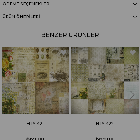
ÖDEME SEÇENEKLERI
ÜRÜN ÖNERILERI
BENZER ÜRÜNLER
HTS 421
HTS 422
₺69,00
₺69,00