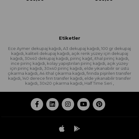
Etiketler
Ece Aymer dekupaj kağıdı
A3 dekupaj kağıdı
100 gr dekupaj
,
,
kağıdı
kaliteli dekupaj kağıdı
açık renk yüzey için dekupaj
,
,
kağıdı
30x40 dekupaj kağıdı
pirinç kağıt
ithal pirinç kağıdı
,
,
,
,
ince pirinç kağıdı
kolay yapıştırılan pirinç kağıdı
açık yüzey
,
,
için pirinç kağıdı
30x40 pirinç kağıdı
elde yıkanabilir sır üstü
,
,
çıkarma kağıdı
A4 ithal çıkarma kağıdı
fırında pişirilen transfer
,
,
kağıdı
140 derece fırın transfer kağıdı
elde yıkanabilir transfer
,
,
kağıdı
30x20 çıkarma kağıdı
Half Time Seri
,
,
,