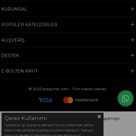
KURUMSAL
POPÜLER KATEGORİLER
ALIŞVERİŞ
DESTEK
E-BÜLTEN KAYIT
© 2023 eceaymer.com - Tüm hakları saklıdır.
Çerez Kullanımı
Bu sitenin kurulumu
Keyo Digital
tarafından yapılmıştır.
Sizlere en iyi alışveriş deneyimini sunabilmek adına
sitemizde çerezler(cookies) kullanmaktayız. Detaylı
bilgi için
Kvkk
sözleşmesini inceleyebilirsiniz.