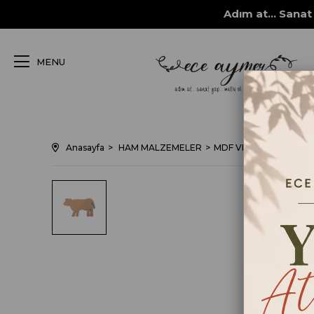
Adım at... Sanat 
MENU
Anasayfa
HAM MALZEMELER
MDF VE MASİF OBJELE