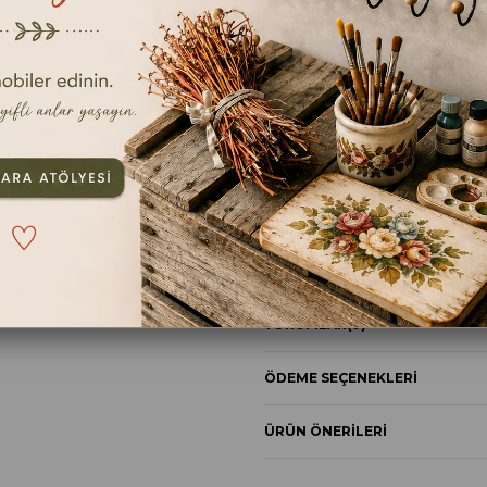
TAVSIYE ET
YOR
ÜRÜN ÖZELLIKLERI
YORUMLAR
(0)
ÖDEME SEÇENEKLERI
ÜRÜN ÖNERILERI