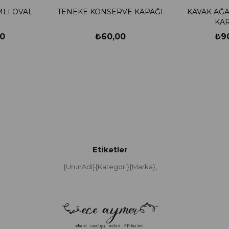
LI OVAL
TENEKE KONSERVE KAPAĞI
KAVAK AĞA
KA
0
₺60,00
₺9
Etiketler
{UrunAdi}{Kategori}{Marka}
,