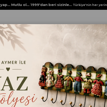
yap... Mutlu ol... 1999'dan beri sizinle...
Türkiye'nin her yeri
R
MDF AKSESUAR
İNEK FİGÜR KÜÇÜK
İNEK FİGÜR KÜÇ
₺125,00
Ölçü
15x9