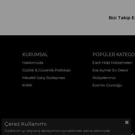
Bizi Takip E
KURUMSAL
POPÜLER KATEGO
Hakkımızda
Each Hobi Malzemeleri
Gizlilik & Güvenlik Politikası
Ece Aymer Ev Dekor
Mesafeli Satış Sözleşmesi
Atölyelerimiz
KVKK
Ece'nin Günlüğü
Çerez Kullanımı
Sizlere en iyi alışveriş deneyimini sunabilmek adına sitemizde