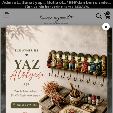
Adım at... Sanat yap... Mutlu ol... 1999'dan beri sizinle...
Anasayfa
HOBİ MALZEMELERİ
Aksesuarlar
Kurdeleler
Türkiye'nin her yerine kargo BEDAVA.
0
MENU
İTHAL KALIN EKOSE KURDELE
×