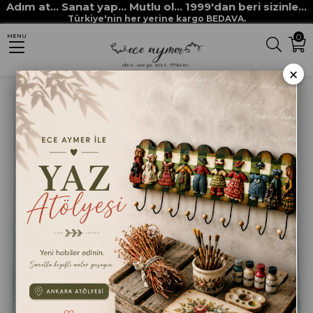
Adım at... Sanat yap... Mutlu ol... 1999'dan beri sizinle...
Anasayfa
DEKUPAJ KAĞITLARI
DEKORATİF SERVİS PEÇETELERİ
Türkiye'nin her yerine kargo BEDAVA.
0
MENU
İTHAL MALEZYA PEÇETE NO:2
×