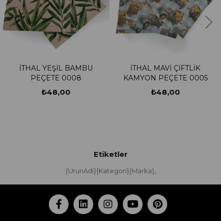
İTHAL YEŞİL BAMBU
İTHAL MAVİ ÇİFTLİK
PEÇETE 0008
KAMYON PEÇETE 0005
₺48,00
₺48,00
Etiketler
{UrunAdi}{Kategori}{Marka}
,