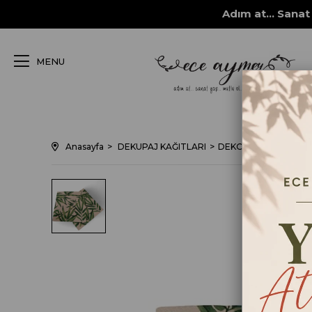
Adım at... Sanat 
MENU
Anasayfa
DEKUPAJ KAĞITLARI
DEKORATİF SERVİS 