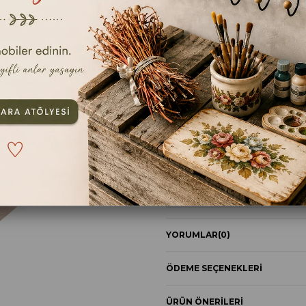
TAVSIYE ET
YOR
ÜRÜN ÖZELLIKLERI
Boyutları 33cmX33cm
Bu peçetedeki görsel tüm peçet
peçetelerimiz en kaliteli baskı yö
ve CRAFT işlerinizde kullanabilirs
Sitemizden satın alabileceğiniz ri
yapıştırma iyice kuruduktan sonr
peçetelerinizi koruma altına alab
alabileceğiniz çeşitli verniklerle
YORUMLAR
(0)
ÖDEME SEÇENEKLERI
ÜRÜN ÖNERILERI