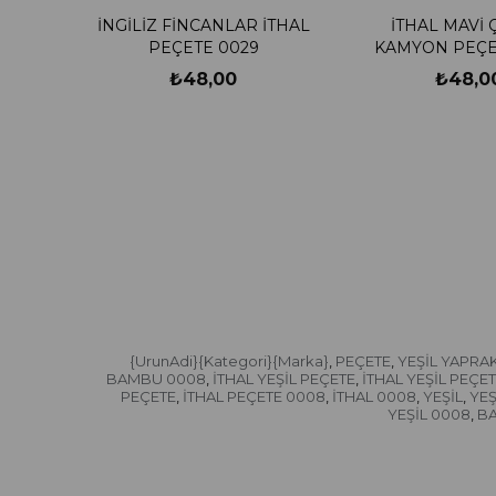
İNGİLİZ FİNCANLAR İTHAL
İTHAL MAVİ Ç
PEÇETE 0029
KAMYON PEÇE
₺48,00
₺48,0
{UrunAdi}{Kategori}{Marka}
PEÇETE
YEŞİL YAPRA
,
,
BAMBU 0008
İTHAL YEŞİL PEÇETE
İTHAL YEŞİL PEÇE
,
,
PEÇETE
İTHAL PEÇETE 0008
İTHAL 0008
YEŞİL
YE
,
,
,
,
YEŞİL 0008
B
,