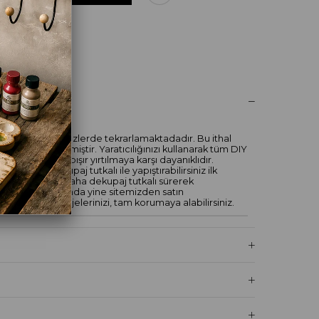
UM YAZ
edeki diğer yüzlerde tekrarlamaktadadır. Bu ithal
ntemi ile üretilmiştir. Yaratıcılığınızı kullanarak tüm DIY
iniz. Kolayca yapışır yırtılmaya karşı dayanıklıdır.
ch magic dekupaj tutkalı ile yapıştırabilirsiniz ilk
a en az iki kat daha dekupaj tutkalı sürerek
ilirsiniz sonrasında yine sitemizden satın
 vernileyerek objelerinizi, tam korumaya alabilirsiniz.