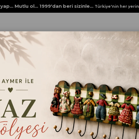
yap... Mutlu ol... 1999'dan beri sizinle...
Türkiye'nin her yeri
PEÇETELERİ
İTHAL YEŞİL BAMBU PEÇETE 0008
İTHAL YEŞİL BAMBU PE
Adet fiyatıdır.
₺48,00