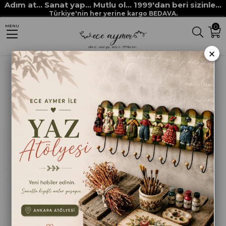
Adım at... Sanat yap... Mutlu ol... 1999'dan beri sizinle...
Anasayfa
BOYAMA ANA MALZEMELERİ
Yardımcı Malzemeler
Türkiye'nin her yerine kargo BEDAVA.
0
MENU
KADİFE RULO YEDEK 5CM
×