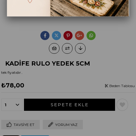
KADİFE RULO YEDEK 5CM
tek fiyatıdır..
₺78,00
Beden Tablosu
TAVSIYE ET
YORUM YAZ