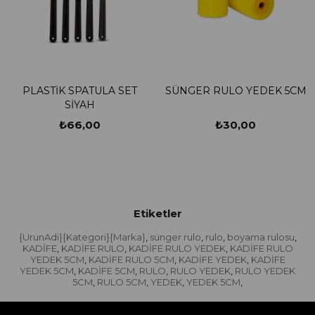
PLASTİK SPATULA SET
SÜNGER RULO YEDEK 5CM
SİYAH
₺66,00
₺30,00
Etiketler
{UrunAdi}{Kategori}{Marka}
sünger rulo
rulo
boyama rulosu
,
,
,
,
KADİFE
KADİFE RULO
KADİFE RULO YEDEK
KADİFE RULO
,
,
,
YEDEK 5CM
KADİFE RULO 5CM
KADİFE YEDEK
KADİFE
,
,
,
YEDEK 5CM
KADİFE 5CM
RULO
RULO YEDEK
RULO YEDEK
,
,
,
,
5CM
RULO 5CM
YEDEK
YEDEK 5CM
,
,
,
,