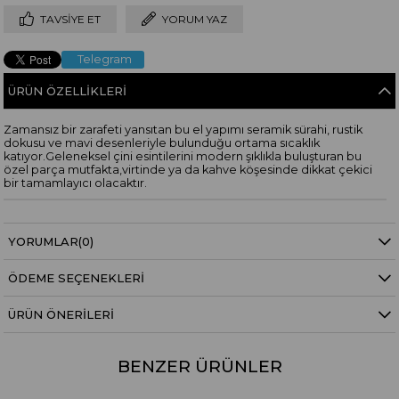
TAVSIYE ET
YORUM YAZ
Telegram
ÜRÜN ÖZELLIKLERI
Zamansız bir zarafeti yansıtan bu el yapımı seramik sürahi, rustik
dokusu ve mavi desenleriyle bulunduğu ortama sıcaklık
katıyor.Geleneksel çini esintilerini modern şıklıkla buluşturan bu
özel parça mutfakta,virtinde ya da kahve köşesinde dikkat çekici
bir tamamlayıcı olacaktır.
YORUMLAR
(0)
ÖDEME SEÇENEKLERI
ÜRÜN ÖNERILERI
BENZER ÜRÜNLER