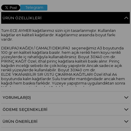
Telegram
ÜRÜN ÖZELLIKLERI
Tüm ECE AYMER kağıtlarımız sizin için tasarlanmıştır. Kullanılan
kağıtlar en kaliteli kağıtlardır. Kağıtlarımız arasında boyut farkı
vardır.
DEKUPAJ KAĞIDI / CAMALTI DEKUPAJ seçeneğimiz A3 boyutunda
100 gr en kaliteli kağıtlara basılır. hem açık renkli hem koyu renkli
yüzeylerde iç rahatlığıyla kullanabilirsiniz. Boyut 30X40 cm dir.
PİRİNÇ KAĞIT Özel, ithal pirinç kağıtlara kaliteli baskı alınır. Pirinç
kağıdın inceliği sebebi ile çok kolay yapıştırılır.Ancak sadece açık
renkli yüzeylerde kullanılabilir. Boyut 30X40 cm dir.
ELDE YIKANABİLİR SIR ÜSTÜ ÇIKARMA KAĞITLARI Özel ithal A4
boyutunda kalın kağıtlardır.Sulu transfer mantığındadır ancak hem
kağıdı hem baskısı farklıdır. Yüzeye yapıştırma uygulandıktan sonra
140 derece ev tipi fırında 40 dakika pişirilerek yüzeye
sabitlenir.Elde yıkamaya elverişli hale gelir. Boyut 30X20 cmdir.
YORUMLAR
(0)
“Bu desen, Ece Aymer’in 3 Boyutlu Cam Sanatı Workshop’larında
kullanılan orijinal tasarımlardan biridir. Cam yüzeylerde
ÖDEME SEÇENEKLERI
katmanlama, derinlik ve 3 boyutlu efekt çalışmaları için idealdir.”
ÜRÜN ÖNERILERI