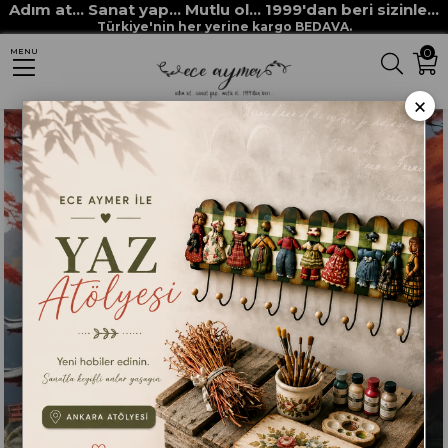
Adım at... Sanat yap... Mutlu ol... 1999'dan beri sizinle...
Anasayfa
DEKUPAJ KAĞITLARI
ECE AYMER DEKUPAJ / PİRİNÇ KAĞITLARI
Türkiye'nin her yerine kargo BEDAVA.
0
MENU
ECE AYMER ÖZEL KAĞITLAR
KAYIKTA KIZ
×