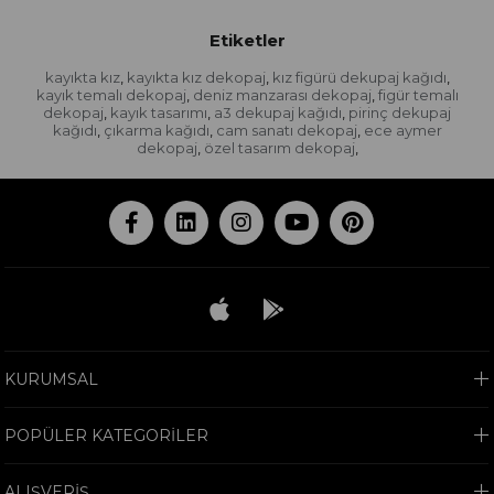
Etiketler
kayıkta kız
kayıkta kız dekopaj
kız figürü dekupaj kağıdı
,
,
,
kayık temalı dekopaj
deniz manzarası dekopaj
figür temalı
,
,
dekopaj
kayık tasarımı
a3 dekupaj kağıdı
pirinç dekupaj
,
,
,
kağıdı
çıkarma kağıdı
cam sanatı dekopaj
ece aymer
,
,
,
dekopaj
özel tasarım dekopaj
,
,
KURUMSAL
POPÜLER KATEGORİLER
ALIŞVERİŞ