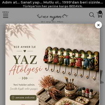
Adım at... Sanat yap... Mutlu ol... 1999'dan beri sizinle...
Anasayfa
HAM MALZEMELER
MDF VE MASİF OBJELER
Türkiye'nin her yerine kargo BEDAVA.
0
MENU
DUVAR PANOLARI
KENARLI PANO 28X20CM
×