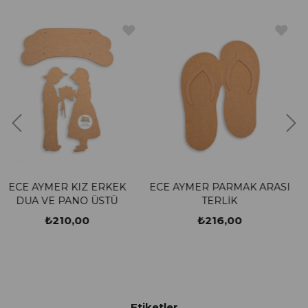
ERKEK
ECE AYMER PARMAK ARASI
ECE AYMER EVLİ
ÜSTÜ
TERLİK
METAL ASKIL
₺216,00
₺1.750,00
Etiketler