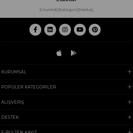
{UrunAdi}{Kategori}{Marka}
,
KURUMSAL
POPÜLER KATEGORİLER
ALIŞVERİŞ
DESTEK
E-BÜLTEN KAYIT