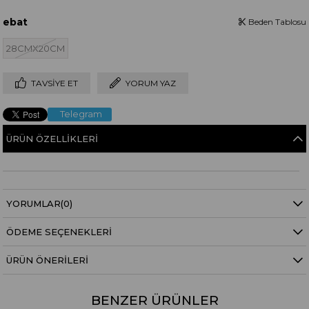
ebat
Beden Tablosu
28CMX20CM
TAVSIYE ET
YORUM YAZ
Telegram
ÜRÜN ÖZELLIKLERI
YORUMLAR
(0)
ÖDEME SEÇENEKLERI
ÜRÜN ÖNERILERI
BENZER ÜRÜNLER