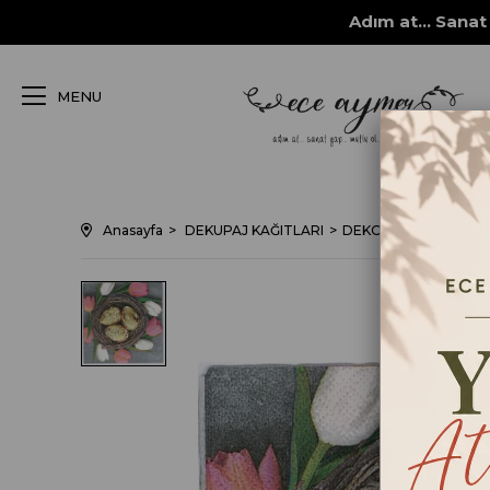
Adım at... Sanat 
MENU
Anasayfa
DEKUPAJ KAĞITLARI
DEKORATİF SERVİS 