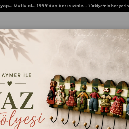
yap... Mutlu ol... 1999'dan beri sizinle...
Türkiye'nin her yeri
PEÇETELERİ
KUŞ YUVASI PEÇETE
KUŞ YUVASI PEÇ
Bir adet peçetede 4 adet kuş yuvası 
₺48,00