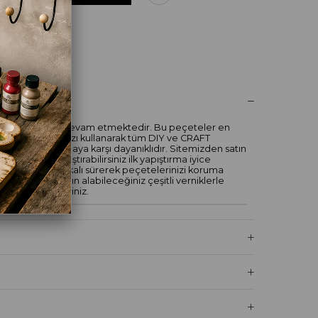
UM YAZ
a peçetedede devam etmektedir. Bu peçeteler en
iştir. Yaratıcılığınızı kullanarak tüm DIY ve CRAFT
ayca yapışır yırtılmaya karşı dayanıklıdır. Sitemizden satın
utkalı ile yapıştırabilirsiniz ilk yapıştırma iyice
aha dekupaj tutkalı sürerek peçetelerinizi koruma
ne sitemizden satın alabileceğiniz çeşitli verniklerle
rumaya alabilirsiniz.