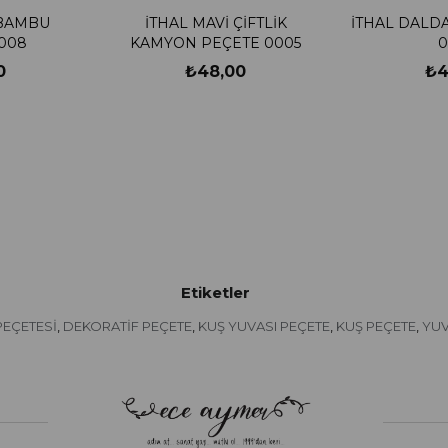
 BAMBU
İTHAL MAVİ ÇİFTLİK
İTHAL DALDA
008
KAMYON PEÇETE 0005
0
0
₺48,00
₺4
Etiketler
PEÇETESİ
DEKORATİF PEÇETE
KUŞ YUVASI PEÇETE
KUŞ PEÇETE
YUV
,
,
,
,