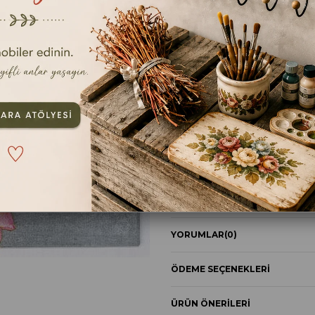
TAVSIYE ET
YOR
ÜRÜN ÖZELLIKLERI
Bu peçetedeki görsel yarısınd
kaliteli baskı yöntemi ile üretilm
işlerinizde kullanabilirsiniz. Kol
alabileceğiniz rich magic dekupaj t
kuruduktan sonra en az iki kat d
altına alabilirsiniz sonrasında yi
vernileyerek objelerinizi, tam ko
YORUMLAR
(0)
ÖDEME SEÇENEKLERI
ÜRÜN ÖNERILERI