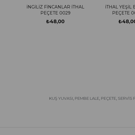
İNGİLİZ FİNCANLAR İTHAL
İTHAL YEŞİL
PEÇETE 0029
PEÇETE 0
₺48,00
₺48,0
KUŞ YUVASI
PEMBE LALE
PEÇETE
SERVİS 
,
,
,