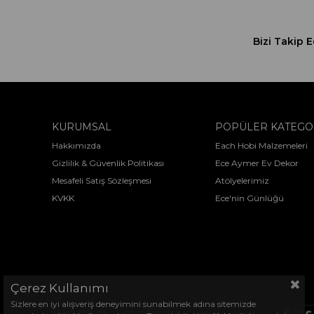
Bizi Takip E
KURUMSAL
POPÜLER KATEGO
Hakkımızda
Each Hobi Malzemeleri
Gizlilik & Güvenlik Politikası
Ece Aymer Ev Dekor
Mesafeli Satış Sözleşmesi
Atölyelerimiz
KVKK
Ece'nin Günlüğü
Çerez Kullanımı
Sizlere en iyi alışveriş deneyimini sunabilmek adına sitemizde