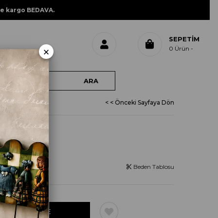
ne kargo BEDAVA.
SEPETIM
×
0
Ürün
< < Önceki Sayfaya Dön
ETE
vardır.
Beden Tablosu