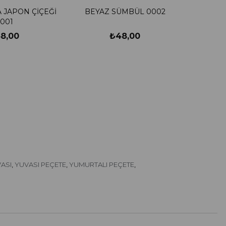
 JAPON ÇİÇEĞİ
BEYAZ SÜMBÜL 0002
001
8,00
₺48,00
ASI
YUVASI PEÇETE
YUMURTALI PEÇETE
,
,
,