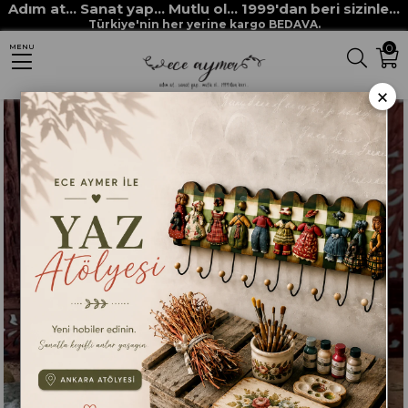
Adım at... Sanat yap... Mutlu ol... 1999'dan beri sizinle...
Anasayfa
HAM MALZEMELER
POLYESTER DÖKÜM OBJELER
Türkiye'nin her yerine kargo BEDAVA.
0
MENU
POLYESTER MASAÜSTÜ DEKORATİF ÜRÜNLER
KUŞLU KİTAP TUTUCU M 217
×