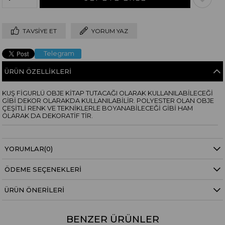
TAVSIYE ET
YORUM YAZ
Telegram
ÜRÜN ÖZELLIKLERI
KUŞ FİGURLÜ OBJE KİTAP TUTACAĞI OLARAK KULLANILABİLECEĞİ
GİBİ DEKOR OLARAKDA KULLANILABİLİR. POLYESTER OLAN OBJE
ÇEŞİTLİ RENK VE TEKNİKLERLE BOYANABİLECEĞİ GİBİ HAM
OLARAK DA DEKORATİF TİR.
YORUMLAR
(0)
ÖDEME SEÇENEKLERI
ÜRÜN ÖNERILERI
BENZER ÜRÜNLER