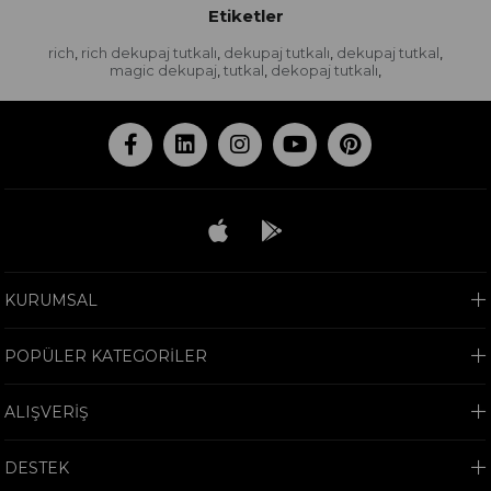
Etiketler
rich
rich dekupaj tutkalı
dekupaj tutkalı
dekupaj tutkal
,
,
,
,
magic dekupaj
tutkal
dekopaj tutkalı
,
,
,
KURUMSAL
POPÜLER KATEGORİLER
ALIŞVERİŞ
DESTEK