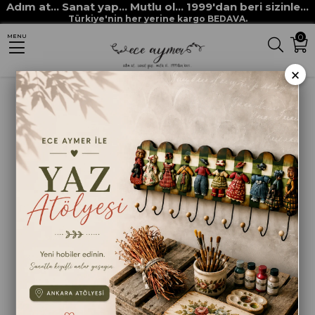
Adım at... Sanat yap... Mutlu ol... 1999'dan beri sizinle...
Anasayfa
BOYAMA ANA MALZEMELERİ
TUTKALLAR VE YAPIŞTIRICILAR
Türkiye'nin her yerine kargo BEDAVA.
0
MENU
MAGIC DEKUPAJ TUTKALI 120CC
×