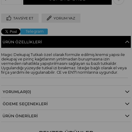
TAVSIYE ET
YORUM YAZ
Telegram
ÜRÜN ÖZELLIKLERI
Magıc Dekupaj Tutkalı özel olarak formüle edilmiş kremsi yapısı ile
dekupaj ve pirinç kağıtlarının yırtılmadan buruşmasına izin
vermeden rahatlıkla yapıştırılmasını sağlayan su bazlı tutkaldır.
Uygulandığı yüzeyde tutkal izi bırakmaz. İsteğe bağlı olarak el veya
fırça yardımı ile uygulanabilir. CE ve EN71 normlarına uygundur.
YORUMLAR
(0)
ÖDEME SEÇENEKLERI
ÜRÜN ÖNERILERI