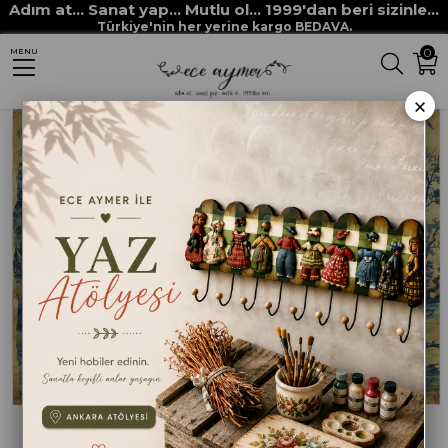
Adım at... Sanat yap... Mutlu ol... 1999'dan beri sizinle...
Anasayfa
DEKUPAJ KAĞITLARI
ECE AYMER DEKUPAJ / PİRİNÇ KAĞITLARI
Türkiye'nin her yerine kargo BEDAVA.
0
MENU
BLEU BLANC MAVİ DEKUPAJLAR
MBK 503
×