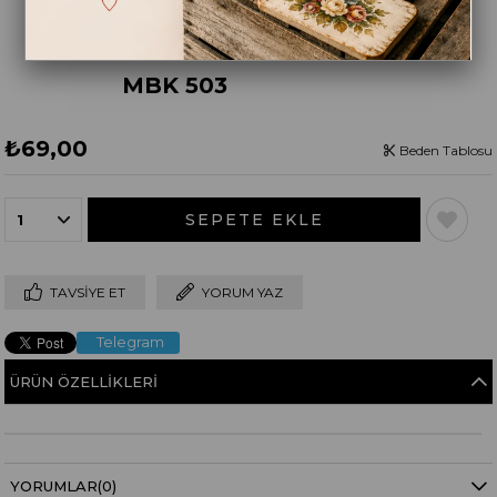
MBK 503
₺69,00
Beden Tablosu
TAVSIYE ET
YORUM YAZ
Telegram
ÜRÜN ÖZELLIKLERI
YORUMLAR
(0)