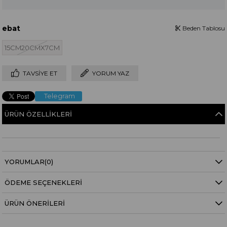
ebat
Beden Tablosu
15CM20CMX7CM
TAVSIYE ET
YORUM YAZ
Telegram
ÜRÜN ÖZELLIKLERI
YORUMLAR
(0)
ÖDEME SEÇENEKLERI
ÜRÜN ÖNERILERI