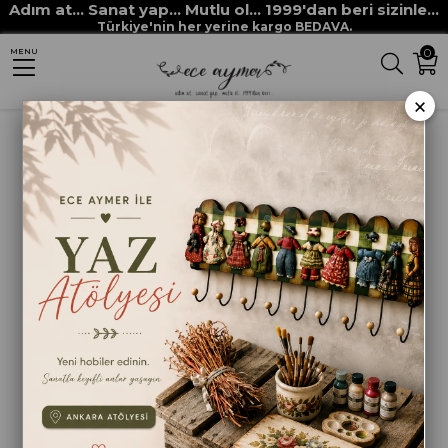
Adım at... Sanat yap... Mutlu ol... 1999'dan beri sizinle...
Anasayfa
HAM MALZEMELER
MDF VE MASİF OBJELER
KUTULAR
Türkiye'nin her yerine kargo BEDAVA.
0
MENU
MDF DİKDÖRTGEN KAPAKLI KUTU KÜÇÜK
×